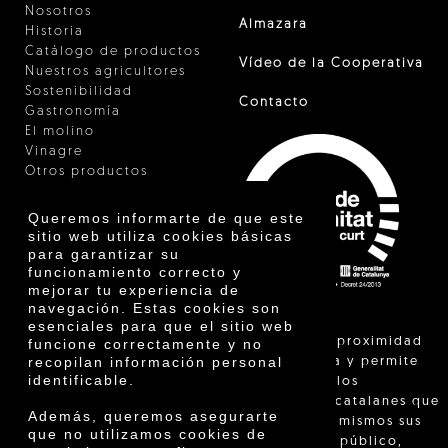
Nosotros
Almazara
Historia
Catálogo de productos
Vídeo de la Cooperativa
Nuestros agricultores
Sostenibilidad
Contacto
Gastronomía
El molino
Vinagre
Otros productos
Certificados
Premios
Queremos informarte de que este
Innovación
sitio web utiliza cookies básicas
para garantizar su
funcionamiento correcto y
mejorar tu experiencia de
navegación. Estas cookies son
esenciales para que el sitio web
"La venta de proximidad
funcione correctamente y no
recopilan información personal
está regulada y permite
identificable.
identificar a los
agricultores catalanes que
Además, queremos asegurarte
venden ellos mismos sus
que no utilizamos cookies de
productos al público,