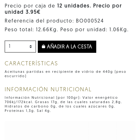
Precio por caja de
12 unidades. Precio por
unidad 3.95€
Referencia del producto: BO000524
Peso total: 12.66Kg. Peso por unidad: 1.06Kg.
AÑADIR A LA CESTA
CARACTERÍSTICAS
Aceitunas partidas en recipiente de vidrio de 440g (peso
escurrido)
INFORMACIÓN NUTRICIONAL
Información Nutricional (por 100gr): Valor energético
706kj/172kcal. Grasas 17g, de las cuales saturadas 2,8g.
Hidratos de carbono 0g, de los cuales azúcares 0g.
Proteínas 1,3g. Sal 4g.