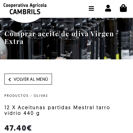
CI
TIENDA COMPRA ONLINE
LA COOPERATIVA
Comprar aceite de oliva Virgen
OLEOTOUR
Extra
PRODUCTOS
ALMAZARA
NUESTRO ACEITE
VOLVER AL MENÚ
CONTACTO
PRODUCTOS
/
OLIVAS
SELECCIONAR IDIOMA :
ES
12 X Aceitunas partidas Mestral tarro
vidrio 440 g
47.40€