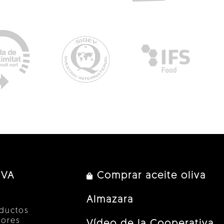
IVA
Comprar aceite oliva
Almazara
ductos
tores
Vídeo de la Cooperativa