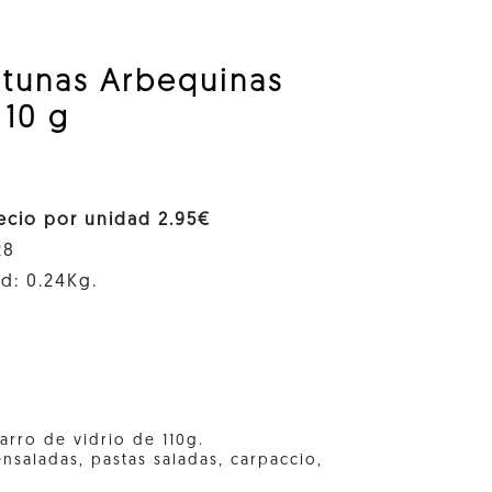
itunas Arbequinas
110 g
recio por unidad 2.95€
28
d: 0.24Kg.
arro de vidrio de 110g.
saladas, pastas saladas, carpaccio,