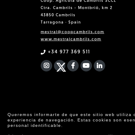
Coop. Agrícola de Cambrils SCCL
Ctra. Cambrils - Montbrió, km 2
43850 Cambrils
Tarragona · Spain
mestral@coopcambrils.com
www.mestralcambrils.com
+34 977 369 511
INSTAGRAM
TWITTER
FACEBOOK F
YOUTUBE
FA LINKEDIN
Queremos informarte de que este sitio web utiliza 
experiencia de navegación. Estas cookies son esen
personal identificable.
Co