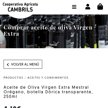
CI
TIENDA COMPRA ONLINE
LA COOPERATIVA
Comprar aceite de oliva Virgen
OLEOTOUR
Extra
PRODUCTOS
ALMAZARA
NUESTRO ACEITE
VOLVER AL MENÚ
CONTACTO
PRODUCTOS
/
ACEITES Y CONDIMENTOS
SELECCIONAR IDIOMA :
ES
Aceite de Oliva Virgen Extra Mestral
Orégano, botella Dórica transparente,
250ml