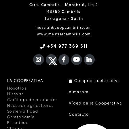
Ctra. Cambrils - Montbrió, km 2
43850 Cambrils
Tarragona · Spain
mestral@coopcambrils.com
www.mestralcambrils.com
+34 977 369 511
INSTAGRAM
TWITTER
FACEBOOK F
YOUTUBE
FA LINKEDIN I
LA COOPERATIVA
Comprar aceite oliva
Nosotros
Almazara
Historia
Catálogo de productos
Vídeo de la Cooperativa
Nuestros agricultores
Sostenibilidad
Contacto
Gastronomía
El molino
Vinagre