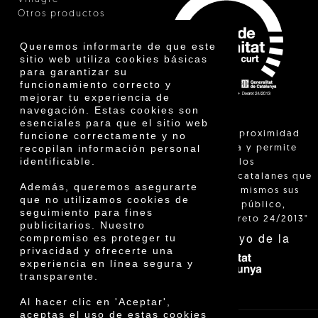
Otros productos
Certificados
Premios
Queremos informarte de que este
Innovación
sitio web utiliza cookies básicas
para garantizar su
funcionamiento correcto y
mejorar tu experiencia de
navegación. Estas cookies son
esenciales para que el sitio web
"La venta de proximidad
funcione correctamente y no
recopilan información personal
está regulada y permite
identificable.
identificar a los
agricultores catalanes que
Además, queremos asegurarte
venden ellos mismos sus
que no utilizamos cookies de
productos al público,
seguimiento para fines
según el Decreto 24/2013"
publicitarios. Nuestro
Con el apoyo de la
compromiso es proteger tu
privacidad y ofrecerte una
experiencia en línea segura y
transparente.
Al hacer clic en 'Aceptar',
aceptas el uso de estas cookies