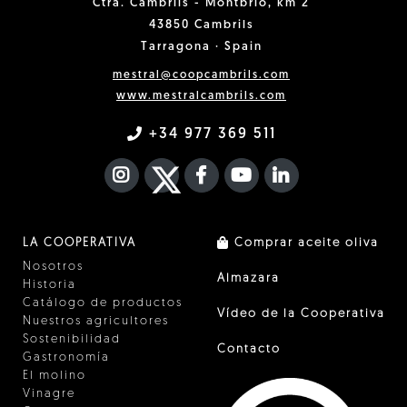
Ctra. Cambrils - Montbrió, km 2
43850 Cambrils
Tarragona · Spain
mestral@coopcambrils.com
www.mestralcambrils.com
+34 977 369 511
INSTAGRAM
TWITTER
FACEBOOK F
YOUTUBE
FA LINKEDIN I
LA COOPERATIVA
Comprar aceite oliva
Nosotros
Almazara
Historia
Catálogo de productos
Vídeo de la Cooperativa
Nuestros agricultores
Sostenibilidad
Contacto
Gastronomía
El molino
Vinagre