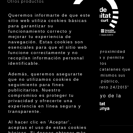
Otros productos
Certificados
Premios
Queremos informarte de que este
Innovación
sitio web utiliza cookies básicas
para garantizar su
funcionamiento correcto y
mejorar tu experiencia de
navegación. Estas cookies son
esenciales para que el sitio web
"La venta de proximidad
funcione correctamente y no
recopilan información personal
está regulada y permite
identificable.
identificar a los
agricultores catalanes que
Además, queremos asegurarte
venden ellos mismos sus
que no utilizamos cookies de
productos al público,
seguimiento para fines
según el Decreto 24/2013"
publicitarios. Nuestro
Con el apoyo de la
compromiso es proteger tu
privacidad y ofrecerte una
experiencia en línea segura y
transparente.
Al hacer clic en 'Aceptar',
aceptas el uso de estas cookies
básicas. Si deseas obtener más