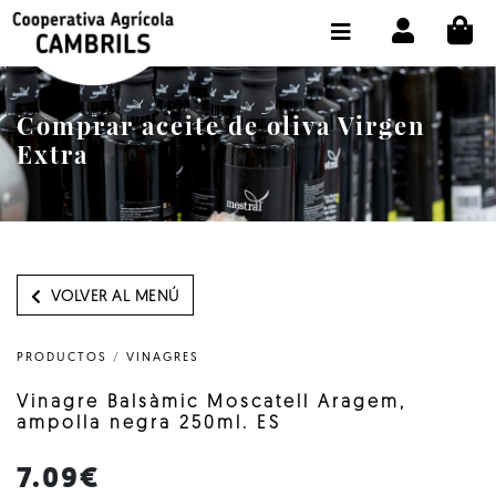
CI
TIENDA COMPRA ONLINE
LA COOPERATIVA
Comprar aceite de oliva Virgen
OLEOTOUR
Extra
PRODUCTOS
ALMAZARA
NUESTRO ACEITE
VOLVER AL MENÚ
CONTACTO
PRODUCTOS
/
VINAGRES
SELECCIONAR IDIOMA :
ES
Vinagre Balsàmic Moscatell Aragem,
ampolla negra 250ml. ES
7.09€