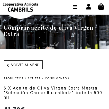
CI
TIENDA COMPRA ONLINE
LA COOPERATIVA
Comprar aceite de oliva Virgen
OLEOTOUR
Extra
PRODUCTOS
ALMAZARA
NUESTRO ACEITE
VOLVER AL MENÚ
CONTACTO
PRODUCTOS
/
ACEITES Y CONDIMENTOS
SELECCIONAR IDIOMA :
ES
6 X Aceite de Oliva Virgen Extra Mestral
“Selección Carme Ruscalleda” botella 500
ml