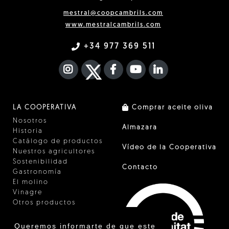
mestral@coopcambrils.com
www.mestralcambrils.com
+34 977 369 511
INSTAGRAM
TWITTER
FACEBOOK F
YOUTUBE
FA LINKEDIN I
LA COOPERATIVA
Comprar aceite oliva
Nosotros
Almazara
Historia
Catálogo de productos
Vídeo de la Cooperativa
Nuestros agricultores
Sostenibilidad
Contacto
Gastronomía
El molino
Vinagre
Otros productos
Certificados
Premios
Queremos informarte de que este