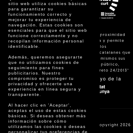
Innovación
sitio web utiliza cookies básicas
para garantizar su
funcionamiento correcto y
mejorar tu experiencia de
navegación. Estas cookies son
esenciales para que el sitio web
"La venta de proximidad
funcione correctamente y no
recopilan información personal
está regulada y permite
identificable.
identificar a los
agricultores catalanes que
Además, queremos asegurarte
venden ellos mismos sus
que no utilizamos cookies de
productos al público,
seguimiento para fines
según el Decreto 24/2013"
publicitarios. Nuestro
Con el apoyo de la
compromiso es proteger tu
privacidad y ofrecerte una
experiencia en línea segura y
transparente.
Al hacer clic en 'Aceptar',
aceptas el uso de estas cookies
básicas. Si deseas obtener más
información sobre cómo
Cooperativa Agrícola de Cambrils SCCL | Copyright 2026
utilizamos las cookies o deseas
©
personalizar tus preferencias de