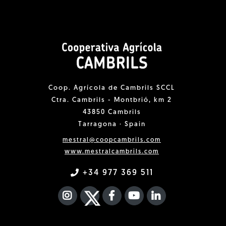
Coop. Agrícola de Cambrils SCCL
Ctra. Cambrils - Montbrió, km 2
43850 Cambrils
Tarragona · Spain
mestral@coopcambrils.com
www.mestralcambrils.com
+34 977 369 511
INSTAGRAM
TWITTER
FACEBOOK F
YOUTUBE
FA LINKEDIN I