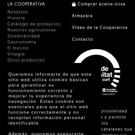
LA COOPERATIVA
Comprar aceite oliva
Nosotros
Almazara
Historia
Catálogo de productos
Vídeo de la Cooperativa
Nuestros agricultores
Sostenibilidad
Contacto
Gastronomía
El molino
Vinagre
Otros productos
Certificados
Premios
Queremos informarte de que este
Innovación
sitio web utiliza cookies básicas
para garantizar su
funcionamiento correcto y
mejorar tu experiencia de
navegación. Estas cookies son
esenciales para que el sitio web
"La venta de proximidad
funcione correctamente y no
recopilan información personal
está regulada y permite
identificable.
identificar a los
agricultores catalanes que
Además, queremos asegurarte