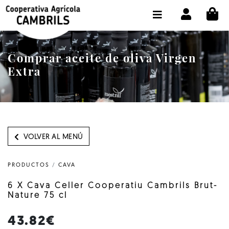
CI
TIENDA COMPRA ONLINE
LA COOPERATIVA
Comprar aceite de oliva Virgen
OLEOTOUR
Extra
PRODUCTOS
ALMAZARA
NUESTRO ACEITE
VOLVER AL MENÚ
CONTACTO
PRODUCTOS
/
CAVA
SELECCIONAR IDIOMA :
ES
6 X Cava Celler Cooperatiu Cambrils Brut-
Nature 75 cl
43.82€