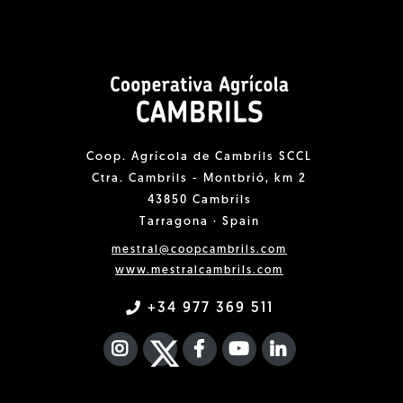
Coop. Agrícola de Cambrils SCCL
Ctra. Cambrils - Montbrió, km 2
43850 Cambrils
Tarragona · Spain
mestral@coopcambrils.com
www.mestralcambrils.com
+34 977 369 511
INSTAGRAM
TWITTER
FACEBOOK F
YOUTUBE
FA LINKEDIN I