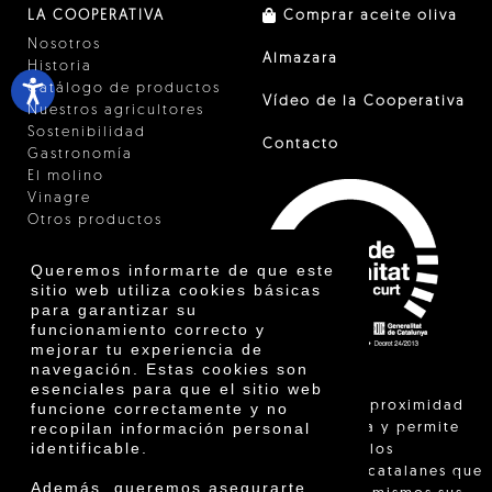
LA COOPERATIVA
Comprar aceite oliva
Nosotros
Almazara
Historia
Catálogo de productos
Vídeo de la Cooperativa
Nuestros agricultores
Sostenibilidad
Contacto
Gastronomía
El molino
Vinagre
Otros productos
Certificados
Premios
Queremos informarte de que este
Innovación
sitio web utiliza cookies básicas
para garantizar su
funcionamiento correcto y
mejorar tu experiencia de
navegación. Estas cookies son
esenciales para que el sitio web
"La venta de proximidad
funcione correctamente y no
recopilan información personal
está regulada y permite
identificable.
identificar a los
agricultores catalanes que
Además, queremos asegurarte