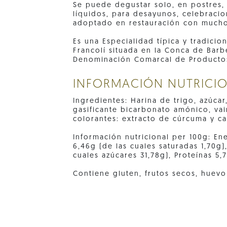
Se puede degustar solo, en postres, 
líquidos, para desayunos, celebracio
adoptado en restauración con mucho
Es una Especialidad típica y tradicio
Francolí situada en la Conca de Barb
Denominación Comarcal de Productos
INFORMACIÓN NUTRICI
Ingredientes: Harina de trigo, azúcar
gasificante bicarbonato amónico, vaini
colorantes: extracto de cúrcuma y c
Información nutricional per 100g: Ene
6,46g (de las cuales saturadas 1,70g)
cuales azúcares 31,78g), Proteínas 5,
Contiene gluten, frutos secos, huevo