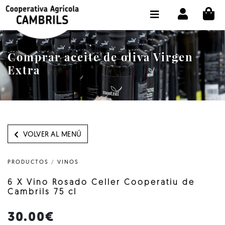
CI
TIENDA COMPRA ONLINE
LA COOPERATIVA
Comprar aceite de oliva Virgen
OLEOTOUR
Extra
PRODUCTOS
ALMAZARA
NUESTRO ACEITE
VOLVER AL MENÚ
CONTACTO
PRODUCTOS
/
VINOS
SELECCIONAR IDIOMA :
ES
6 X Vino Rosado Celler Cooperatiu de
Cambrils 75 cl
30.00€