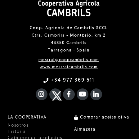
Coop. Agrícola de Cambrils SCCL
Ctra. Cambrils - Montbrió, km 2
43850 Cambrils
Tarragona · Spain
mestral@coopcambrils.com
www.mestralcambrils.com
+34 977 369 511
INSTAGRAM
TWITTER
FACEBOOK F
YOUTUBE
FA LINKEDIN I
LA COOPERATIVA
Comprar aceite oliva
Nosotros
Almazara
Historia
Catálogo de productos