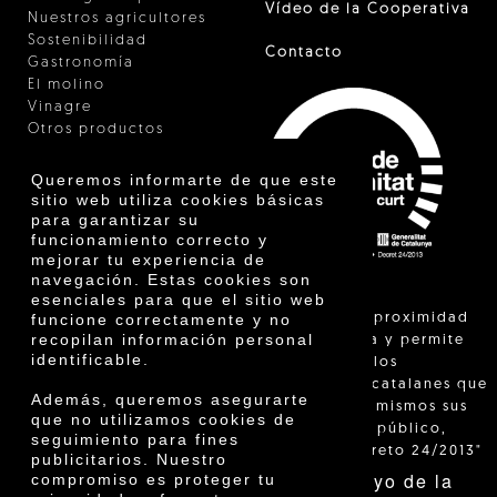
Vídeo de la Cooperativa
Nuestros agricultores
Sostenibilidad
Contacto
Gastronomía
El molino
Vinagre
Otros productos
Certificados
Premios
Queremos informarte de que este
Innovación
sitio web utiliza cookies básicas
para garantizar su
funcionamiento correcto y
mejorar tu experiencia de
navegación. Estas cookies son
esenciales para que el sitio web
"La venta de proximidad
funcione correctamente y no
recopilan información personal
está regulada y permite
identificable.
identificar a los
agricultores catalanes que
Además, queremos asegurarte
venden ellos mismos sus
que no utilizamos cookies de
productos al público,
seguimiento para fines
según el Decreto 24/2013"
publicitarios. Nuestro
Con el apoyo de la
compromiso es proteger tu