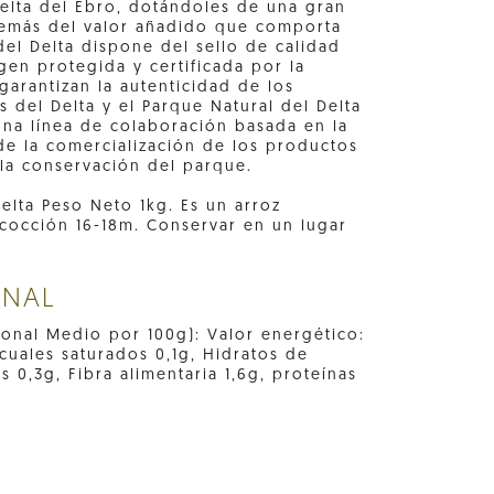
delta del Ebro, dotándoles de una gran
además del valor añadido que comporta
del Delta dispone del sello de calidad
gen protegida y certificada por la
arantizan la autenticidad de los
 del Delta y el Parque Natural del Delta
una línea de colaboración basada en la
de la comercialización de los productos
 la conservación del parque.
elta Peso Neto 1kg. Es un arroz
cocción 16-18m. Conservar en un lugar
ONAL
cional Medio por 100g): Valor energético:
 cuales saturados 0,1g, Hidratos de
 0,3g, Fibra alimentaria 1,6g, proteínas