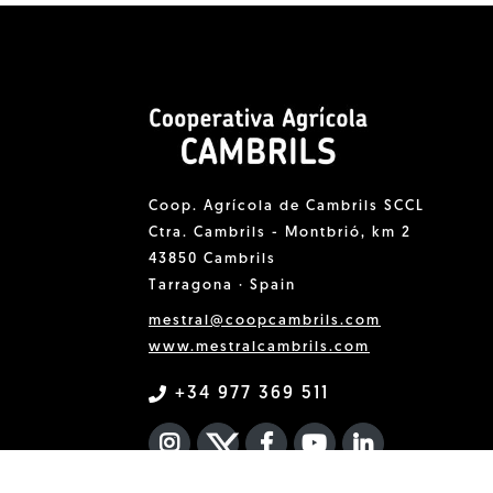
Coop. Agrícola de Cambrils SCCL
Ctra. Cambrils - Montbrió, km 2
43850 Cambrils
Tarragona · Spain
mestral@coopcambrils.com
www.mestralcambrils.com
+34 977 369 511
INSTAGRAM
TWITTER
FACEBOOK F
YOUTUBE
FA LINKEDIN