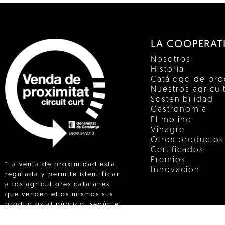
LA COOPERAT
Nosotros
Historia
Catálogo de pro
Nuestros agricul
Sostenibilidad
Gastronomía
El molino
Vinagre
Otros productos
Certificados
Premios
"La venta de proximidad está
Innovación
regulada y permite identificar
a los agricultores catalanes
que venden ellos mismos sus
 IN
productos al público, según el
Decreto 24/2013"