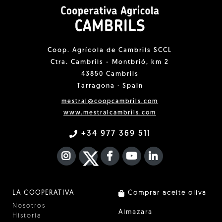
Coop. Agrícola de Cambrils SCCL
Ctra. Cambrils - Montbrió, km 2
43850 Cambrils
Tarragona · Spain
mestral@coopcambrils.com
www.mestralcambrils.com
+34 977 369 511
INSTAGRAM
TWITTER
FACEBOOK F
YOUTUBE
FA LINKEDIN I
LA COOPERATIVA
Comprar aceite oliva
Nosotros
Almazara
Historia