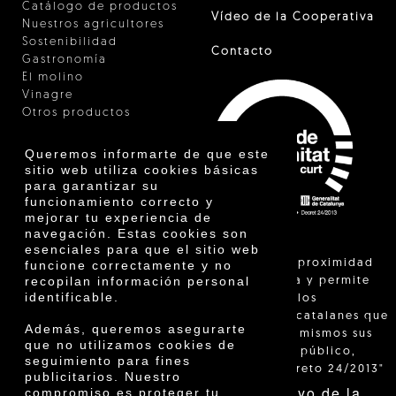
Catálogo de productos
Vídeo de la Cooperativa
Nuestros agricultores
Sostenibilidad
Contacto
Gastronomía
El molino
Vinagre
Otros productos
Certificados
Premios
Queremos informarte de que este
Innovación
sitio web utiliza cookies básicas
para garantizar su
funcionamiento correcto y
mejorar tu experiencia de
navegación. Estas cookies son
esenciales para que el sitio web
"La venta de proximidad
funcione correctamente y no
recopilan información personal
está regulada y permite
identificable.
identificar a los
agricultores catalanes que
Además, queremos asegurarte
venden ellos mismos sus
que no utilizamos cookies de
productos al público,
seguimiento para fines
según el Decreto 24/2013"
publicitarios. Nuestro
Con el apoyo de la
compromiso es proteger tu