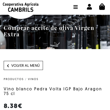
CI
TIENDA COMPRA ONLINE
LA COOPERATIVA
Comprar aceite de oliva Virgen
OLEOTOUR
Extra
PRODUCTOS
ALMAZARA
NUESTRO ACEITE
VOLVER AL MENÚ
CONTACTO
PRODUCTOS
/
VINOS
SELECCIONAR IDIOMA :
ES
Vino blanco Pedra Volta IGP Bajo Aragon
75 cl
8.38€