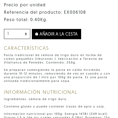
Precio por unidad
Referencia del producto: EX006108
Peso total: 0.40Kg.
AÑADIR A LA CESTA
CARACTERÍSTICAS
Pasta tradicional de sémola de trigo duro en forma de
codos pequeños (tiburones ), fabricación a Teresita de
Vilafranca de Penedès. Contenido: 250g.
Se preparan sumergiendo la pasta en caldo hirviendo
durante 10-12 minutos, removiendo de vez en cuando y con
una proporción de 1 litro por 100g de pasta. Es una pasta
utilizada tradicionalmente para sopa.
INFORMACIÓN NUTRICIONAL
Ingredientes: sémola de trigo duro.
Contiene gluten y puede contener trazas de apio y soja.
Información nutricional por 100g: Energía 1478J (349 kcal),
Grasas 1,5 g (de los cuales saturadas 0,28g), Proteínas: 12g,