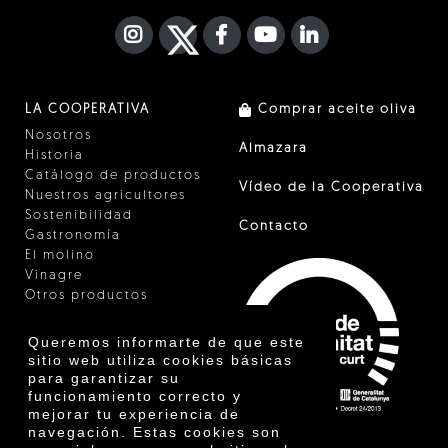
INSTAGRAM
TWITTER
FACEBOOK F
YOUTUBE
FA LINKEDIN I
LA COOPERATIVA
Comprar aceite oliva
Nosotros
Almazara
Historia
Catálogo de productos
Vídeo de la Cooperativa
Nuestros agricultores
Sostenibilidad
Contacto
Gastronomía
El molino
Vinagre
Otros productos
Certificados
Premios
Queremos informarte de que este
Innovación
sitio web utiliza cookies básicas
para garantizar su
funcionamiento correcto y
mejorar tu experiencia de
navegación. Estas cookies son