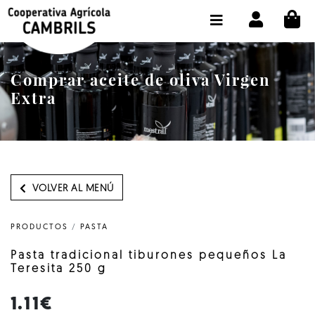
CI
TIENDA COMPRA ONLINE
LA COOPERATIVA
Comprar aceite de oliva Virgen
OLEOTOUR
Extra
PRODUCTOS
ALMAZARA
NUESTRO ACEITE
VOLVER AL MENÚ
CONTACTO
PRODUCTOS
/
PASTA
SELECCIONAR IDIOMA :
ES
Pasta tradicional tiburones pequeños La
Teresita 250 g
1.11€