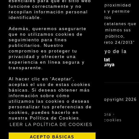
esenciales para que el sitio web
"La venta de proximidad
funcione correctamente y no
recopilan información personal
está regulada y permite
identificable.
identificar a los
agricultores catalanes que
Además, queremos asegurarte
venden ellos mismos sus
que no utilizamos cookies de
productos al público,
seguimiento para fines
según el Decreto 24/2013"
publicitarios. Nuestro
Con el apoyo de la
compromiso es proteger tu
privacidad y ofrecerte una
experiencia en línea segura y
transparente.
Al hacer clic en 'Aceptar',
aceptas el uso de estas cookies
básicas. Si deseas obtener más
información sobre cómo
Cooperativa Agrícola de Cambrils SCCL | Copyright 2026
utilizamos las cookies o deseas
©
personalizar tus preferencias de
cookies, puedes hacerlo en
·
·
Aviso legal
Condiciones de compra
nuestra Política de Cookies.
·
Política de privacidad
Política de cookies
LEER LA POLÍTICA DE COOKIES
ACEPTO BÁSICAS