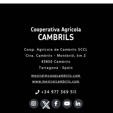
Coop. Agrícola de Cambrils SCCL
Ctra. Cambrils - Montbrió, km 2
43850 Cambrils
Tarragona · Spain
mestral@coopcambrils.com
www.mestralcambrils.com
+34 977 369 511
INSTAGRAM
TWITTER
FACEBOOK F
YOUTUBE
FA LINKEDIN I