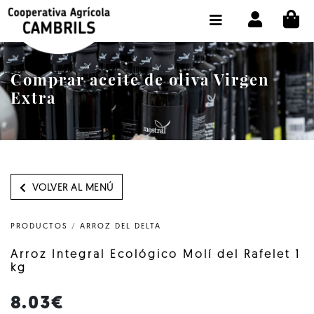
CI
TIENDA COMPRA ONLINE
LA COOPERATIVA
Comprar aceite de oliva Virgen
OLEOTOUR
Extra
PRODUCTOS
ALMAZARA
NUESTRO ACEITE
VOLVER AL MENÚ
CONTACTO
PRODUCTOS
/
ARROZ DEL DELTA
SELECCIONAR IDIOMA :
ES
Arroz Integral Ecológico Molí del Rafelet 1
kg
8.03€