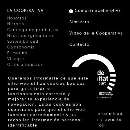
LA COOPERATIVA
Comprar aceite oliva
Nosotros
Almazara
Historia
Catálogo de productos
Vídeo de la Cooperativa
Nuestros agricultores
Sostenibilidad
Contacto
Gastronomía
El molino
Vinagre
Otros productos
Certificados
Premios
Queremos informarte de que este
Innovación
sitio web utiliza cookies básicas
para garantizar su
funcionamiento correcto y
mejorar tu experiencia de
navegación. Estas cookies son
esenciales para que el sitio web
"La venta de proximidad
funcione correctamente y no
recopilan información personal
está regulada y permite
identificable.
identificar a los