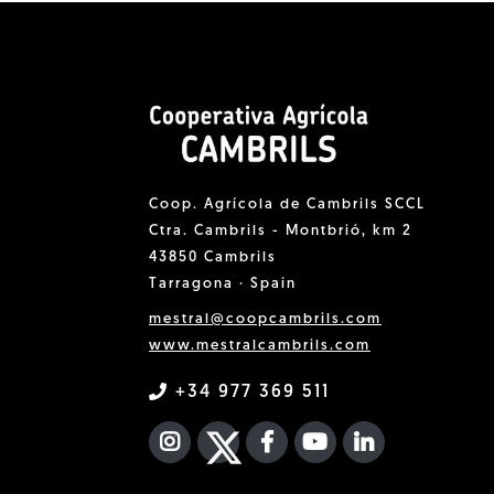
Coop. Agrícola de Cambrils SCCL
Ctra. Cambrils - Montbrió, km 2
43850 Cambrils
Tarragona · Spain
mestral@coopcambrils.com
www.mestralcambrils.com
+34 977 369 511
INSTAGRAM
TWITTER
FACEBOOK F
YOUTUBE
FA LINKEDIN