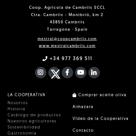
Coop. Agrícola de Cambrils SCCL
Ctra. Cambrils - Montbrió, km 2
43850 Cambrils
Tarragona · Spain
mestral@coopcambrils.com
www.mestralcambrils.com
+34 977 369 511
INSTAGRAM
TWITTER
FACEBOOK F
YOUTUBE
FA LINKEDIN I
LA COOPERATIVA
Comprar aceite oliva
Nosotros
Almazara
Historia
Catálogo de productos
Vídeo de la Cooperativa
Nuestros agricultores
Sostenibilidad
Contacto
Gastronomía