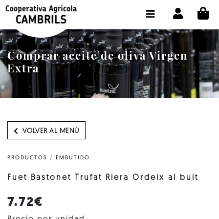
CI
TIENDA COMPRA ONLINE
LA COOPERATIVA
Comprar aceite de oliva Virgen
OLEOTOUR
Extra
PRODUCTOS
ALMAZARA
NUESTRO ACEITE
VOLVER AL MENÚ
CONTACTO
PRODUCTOS
/
EMBUTIDO
SELECCIONAR IDIOMA :
ES
Fuet Bastonet Trufat Riera Ordeix al buit
7.72€