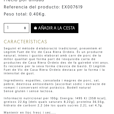
Precio por unidad
Referencia del producto: EX007619
Peso total: 0.40Kg.
AÑADIR A LA CESTA
CARACTERÍSTICAS
Seguint el mètode delaboració tradicional, presentem el
Legítim Fuet de Vic de Casa Riera Ordeix. És un producte
natural, intens i gustós elaborat amb carn de porc de la
millor qualitat que forma part de lexquisida carta de
productes de Casa Riera Ordeix des de fa gairebé vint anys.
Es reconeix per la seva forma clàssica de bastó. El Legítim
Fuet de Vic de Casa Riera Ordeix destaca per la forma i la
intensitat de gust.
Ingredients: espatlles, cansalada i magres de porc, sal,
pebre, dextrosa antioxidants (ascorbat sòdic i extracte de
romaní i conservant nitrat potàsico. Bodell natural
Sense gluten i sense lactosa.
Informació nutricional per 100g: Energia: 1495 KJ (358 kcal),
greixos 22,6g (dels quals saturats 8,22g), proteïna 36,55g,
hidrato de carboni 2,2 (de los quals sucres 2,2), sal 4,7g.
Mantenir en lloc fresc i sec.....