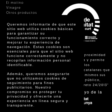
El molino
Vinagre
Otros productos
Certificados
Premios
Queremos informarte de que este
Innovación
sitio web utiliza cookies básicas
para garantizar su
funcionamiento correcto y
mejorar tu experiencia de
navegación. Estas cookies son
esenciales para que el sitio web
"La venta de proximidad
funcione correctamente y no
recopilan información personal
está regulada y permite
identificable.
identificar a los
agricultores catalanes que
Además, queremos asegurarte
venden ellos mismos sus
que no utilizamos cookies de
productos al público,
seguimiento para fines
según el Decreto 24/2013"
publicitarios. Nuestro
Con el apoyo de la
compromiso es proteger tu
privacidad y ofrecerte una
experiencia en línea segura y
transparente.