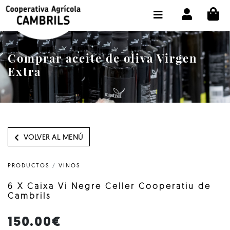
CI
TIENDA COMPRA ONLINE
LA COOPERATIVA
Comprar aceite de oliva Virgen
OLEOTOUR
Extra
PRODUCTOS
ALMAZARA
NUESTRO ACEITE
VOLVER AL MENÚ
CONTACTO
PRODUCTOS
/
VINOS
SELECCIONAR IDIOMA :
ES
6 X Caixa Vi Negre Celler Cooperatiu de
Cambrils
150.00€