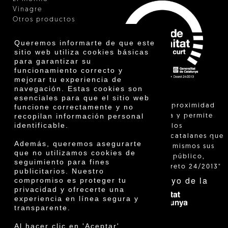
Vinagre
Otros productos
Certificados
Premios
Queremos informarte de que este
Innovación
sitio web utiliza cookies básicas
para garantizar su
funcionamiento correcto y
mejorar tu experiencia de
navegación. Estas cookies son
esenciales para que el sitio web
"La venta de proximidad
funcione correctamente y no
recopilan información personal
está regulada y permite
identificable.
identificar a los
agricultores catalanes que
Además, queremos asegurarte
venden ellos mismos sus
que no utilizamos cookies de
productos al público,
seguimiento para fines
según el Decreto 24/2013"
publicitarios. Nuestro
Con el apoyo de la
compromiso es proteger tu
privacidad y ofrecerte una
experiencia en línea segura y
transparente.
Al hacer clic en 'Aceptar',