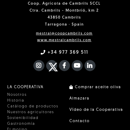
Coop. Agrícola de Cambrils SCCL
Ctra. Cambrils - Montbrió, km 2
43850 Cambrils
Tarragona · Spain
mestral@coopcambrils.com
www.mestralcambrils.com
+34 977 369 511
INSTAGRAM
TWITTER
FACEBOOK F
YOUTUBE
FA LINKEDIN I
LA COOPERATIVA
Comprar aceite oliva
Nosotros
Almazara
Historia
Catálogo de productos
Vídeo de la Cooperativa
Nuestros agricultores
Sostenibilidad
Contacto
Gastronomía
El molino