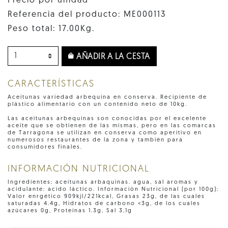
Precio por unidad
Referencia del producto: ME000113
Peso total: 17.00Kg.
AÑADIR A LA CESTA
CARACTERÍSTICAS
Aceitunas variedad arbequina en conserva. Recipiente de
plástico alimentario con un contenido neto de 10kg.
Las aceitunas arbequinas son conocidas por el excelente
aceite que se obtienen de las mismas, pero en las comarcas
de Tarragona se utilizan en conserva como aperitivo en
numerosos restaurantes de la zona y también para
consumidores finales.
INFORMACIÓN NUTRICIONAL
Ingredientes: aceitunas arbaquinas. agua, sal aromas y
acidulante: acído láctico. Información Nutricional (por 100g):
Valor enrgético 909kjl/221kcal, Grasas 23g, de las cuales
saturadas 4.4g, Hidratos de carbono <3g, de los cuales
azúcares 0g, Proteínas 1.3g, Sal 3,1g