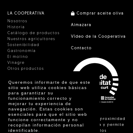
LA COOPERATIVA
Comprar aceite oliva
Nosotros
Almazara
Historia
Catálogo de productos
Vídeo de la Cooperativa
Nuestros agricultores
Sostenibilidad
Contacto
Gastronomía
El molino
Vinagre
Otros productos
Certificados
Premios
Queremos informarte de que este
Innovación
sitio web utiliza cookies básicas
para garantizar su
funcionamiento correcto y
mejorar tu experiencia de
navegación. Estas cookies son
esenciales para que el sitio web
"La venta de proximidad
funcione correctamente y no
recopilan información personal
está regulada y permite
identificable.
identificar a los