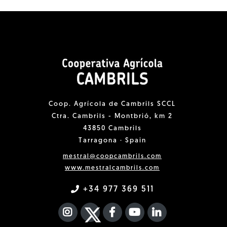
Coop. Agrícola de Cambrils SCCL
Ctra. Cambrils - Montbrió, km 2
43850 Cambrils
Tarragona · Spain
mestral@coopcambrils.com
www.mestralcambrils.com
+34 977 369 511
INSTAGRAM
TWITTER
FACEBOOK F
YOUTUBE
FA LINKEDIN I