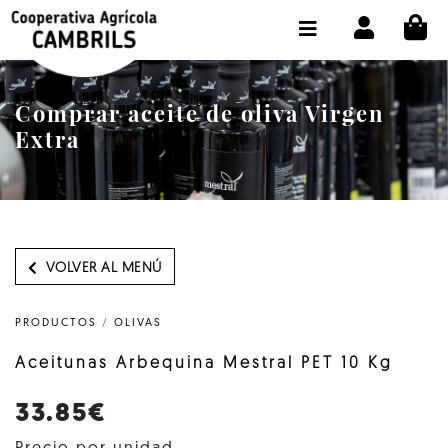
CI
TIENDA COMPRA ONLINE
LA COOPERATIVA
Comprar aceite de oliva Virgen
OLEOTOUR
Extra
PRODUCTOS
ALMAZARA
NUESTRO ACEITE
VOLVER AL MENÚ
CONTACTO
PRODUCTOS
/
OLIVAS
SELECCIONAR IDIOMA :
ES
Aceitunas Arbequina Mestral PET 10 Kg
33.85€