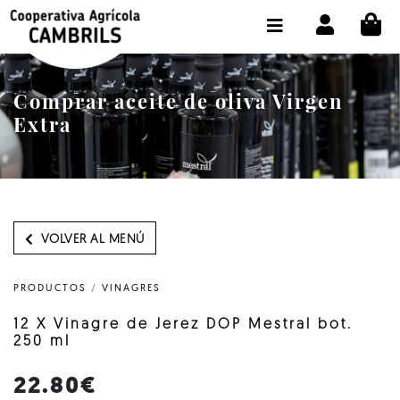
CI
TIENDA COMPRA ONLINE
LA COOPERATIVA
Comprar aceite de oliva Virgen
OLEOTOUR
Extra
PRODUCTOS
ALMAZARA
NUESTRO ACEITE
VOLVER AL MENÚ
CONTACTO
PRODUCTOS
/
VINAGRES
SELECCIONAR IDIOMA :
ES
12 X Vinagre de Jerez DOP Mestral bot.
250 ml
22.80€