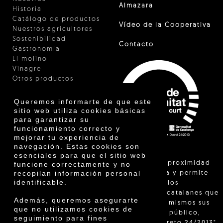
Almazara
Historia
Catálogo de productos
Vídeo de la Cooperativa
Nuestros agricultores
Sostenibilidad
Contacto
Gastronomía
El molino
Vinagre
Otros productos
Certificados
Premios
Queremos informarte de que este
Innovación
sitio web utiliza cookies básicas
para garantizar su
funcionamiento correcto y
mejorar tu experiencia de
navegación. Estas cookies son
esenciales para que el sitio web
"La venta de proximidad
funcione correctamente y no
recopilan información personal
está regulada y permite
identificable.
identificar a los
agricultores catalanes que
Además, queremos asegurarte
venden ellos mismos sus
que no utilizamos cookies de
productos al público,
seguimiento para fines
según el Decreto 24/2013"