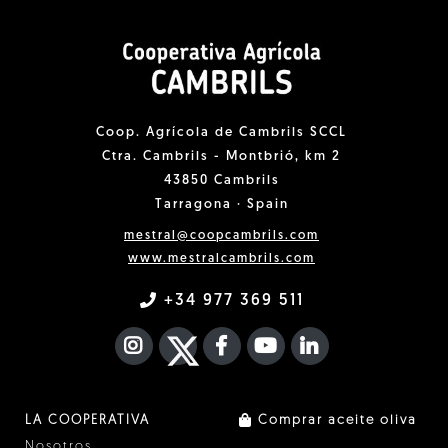
Coop. Agrícola de Cambrils SCCL
Ctra. Cambrils - Montbrió, km 2
43850 Cambrils
Tarragona · Spain
mestral@coopcambrils.com
www.mestralcambrils.com
+34 977 369 511
INSTAGRAM
TWITTER
FACEBOOK F
YOUTUBE
FA LINKEDIN I
LA COOPERATIVA
Comprar aceite oliva
Nosotros