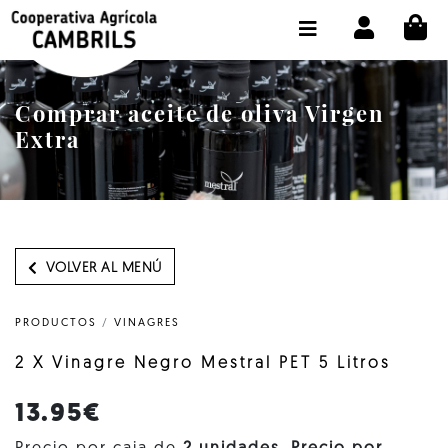
CI
TIENDA COMPRA ONLINE
LA COOPERATIVA
Comprar aceite de oliva Virgen
OLEOTOUR
Extra
PRODUCTOS
ALMAZARA
NUESTRO ACEITE
VOLVER AL MENÚ
CONTACTO
PRODUCTOS
/
VINAGRES
SELECCIONAR IDIOMA :
ES
2 X Vinagre Negro Mestral PET 5 Litros
13.95€