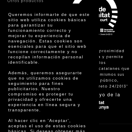
Otros productos
Certificados
Premios
Queremos informarte de que este
Innovación
sitio web utiliza cookies básicas
para garantizar su
funcionamiento correcto y
mejorar tu experiencia de
navegación. Estas cookies son
esenciales para que el sitio web
"La venta de proximidad
funcione correctamente y no
recopilan información personal
está regulada y permite
identificable.
identificar a los
agricultores catalanes que
Además, queremos asegurarte
venden ellos mismos sus
que no utilizamos cookies de
productos al público,
seguimiento para fines
según el Decreto 24/2013"
publicitarios. Nuestro
Con el apoyo de la
compromiso es proteger tu
privacidad y ofrecerte una
experiencia en línea segura y
transparente.
Al hacer clic en 'Aceptar',
aceptas el uso de estas cookies
básicas. Si deseas obtener más