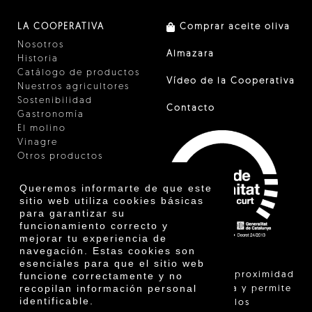
LA COOPERATIVA
Comprar aceite oliva
Nosotros
Almazara
Historia
Catálogo de productos
Vídeo de la Cooperativa
Nuestros agricultores
Sostenibilidad
Contacto
Gastronomía
El molino
Vinagre
Otros productos
Certificados
Premios
Queremos informarte de que este
Innovación
sitio web utiliza cookies básicas
para garantizar su
funcionamiento correcto y
mejorar tu experiencia de
navegación. Estas cookies son
esenciales para que el sitio web
"La venta de proximidad
funcione correctamente y no
recopilan información personal
está regulada y permite
identificable.
identificar a los