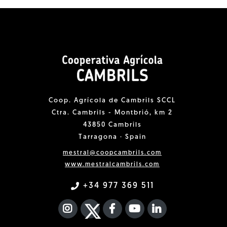
Coop. Agrícola de Cambrils SCCL
Ctra. Cambrils - Montbrió, km 2
43850 Cambrils
Tarragona · Spain
mestral@coopcambrils.com
www.mestralcambrils.com
+34 977 369 511
INSTAGRAM
TWITTER
FACEBOOK F
YOUTUBE
FA LINKEDIN I