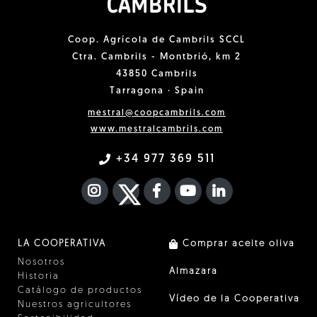
Coop. Agrícola de Cambrils SCCL
Ctra. Cambrils - Montbrió, km 2
43850 Cambrils
Tarragona · Spain
mestral@coopcambrils.com
www.mestralcambrils.com
+34 977 369 511
INSTAGRAM
TWITTER
FACEBOOK F
YOUTUBE
FA LINKEDIN I
LA COOPERATIVA
Comprar aceite oliva
Nosotros
Almazara
Historia
Catálogo de productos
Vídeo de la Cooperativa
Nuestros agricultores