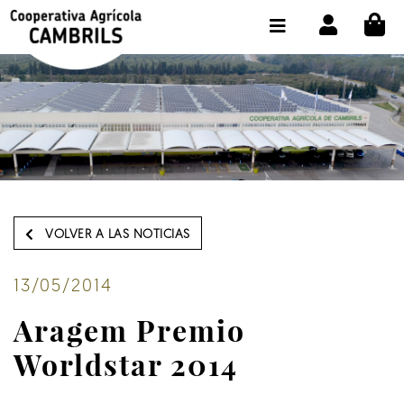
CI
TIENDA COMPRA ONLINE
LA COOPERATIVA
OLEOTOUR
PRODUCTOS
ALMAZARA
VOLVER A LAS NOTICIAS
NUESTRO ACEITE
CONTACTO
13/05/2014
Aragem Premio
SELECCIONAR IDIOMA :
ES
Worldstar 2014