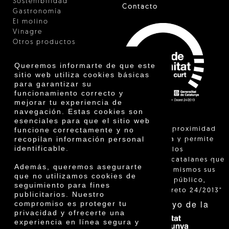
Sostenibilidad
Contacto
Gastronomía
El molino
Vinagre
Otros productos
Certificados
Premios
Queremos informarte de que este
Innovación
sitio web utiliza cookies básicas
para garantizar su
funcionamiento correcto y
mejorar tu experiencia de
navegación. Estas cookies son
esenciales para que el sitio web
"La venta de proximidad
funcione correctamente y no
recopilan información personal
está regulada y permite
identificable.
identificar a los
agricultores catalanes que
Además, queremos asegurarte
venden ellos mismos sus
que no utilizamos cookies de
productos al público,
seguimiento para fines
según el Decreto 24/2013"
publicitarios. Nuestro
Con el apoyo de la
compromiso es proteger tu
privacidad y ofrecerte una
experiencia en línea segura y