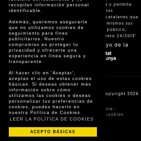
recopilan información personal
está regulada y permite
identificable.
identificar a los
agricultores catalanes que
Además, queremos asegurarte
venden ellos mismos sus
que no utilizamos cookies de
productos al público,
seguimiento para fines
según el Decreto 24/2013"
publicitarios. Nuestro
Con el apoyo de la
compromiso es proteger tu
privacidad y ofrecerte una
experiencia en línea segura y
transparente.
Al hacer clic en 'Aceptar',
aceptas el uso de estas cookies
básicas. Si deseas obtener más
información sobre cómo
Cooperativa Agrícola de Cambrils SCCL | Copyright 2026
utilizamos las cookies o deseas
©
personalizar tus preferencias de
cookies, puedes hacerlo en
·
·
Aviso legal
Condiciones de compra
nuestra Política de Cookies.
·
Política de privacidad
Política de cookies
LEER LA POLÍTICA DE COOKIES
ACEPTO BÁSICAS