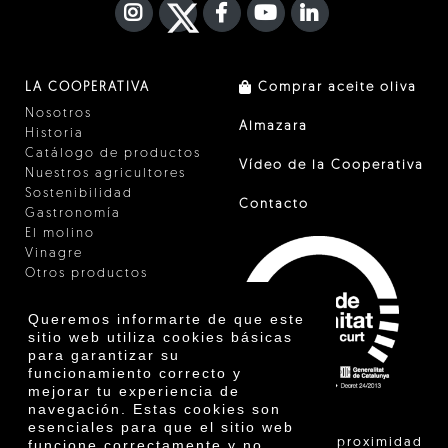
INSTAGRAM
TWITTER
FACEBOOK F
YOUTUBE
FA LINKEDIN I
LA COOPERATIVA
Comprar aceite oliva
Nosotros
Almazara
Historia
Catálogo de productos
Vídeo de la Cooperativa
Nuestros agricultores
Sostenibilidad
Contacto
Gastronomía
El molino
Vinagre
Otros productos
Certificados
Premios
Queremos informarte de que este
Innovación
sitio web utiliza cookies básicas
para garantizar su
funcionamiento correcto y
mejorar tu experiencia de
navegación. Estas cookies son
esenciales para que el sitio web
"La venta de proximidad
funcione correctamente y no