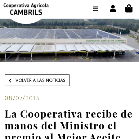
CI
TIENDA COMPRA ONLINE
LA COOPERATIVA
OLEOTOUR
PRODUCTOS
ALMAZARA
VOLVER A LAS NOTICIAS
NUESTRO ACEITE
CONTACTO
08/07/2013
La Cooperativa recibe de
SELECCIONAR IDIOMA :
ES
manos del Ministro el
premio al Mejor Aceite