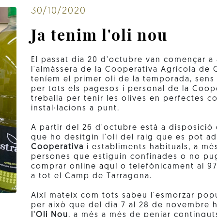
30/10/2020
Ja tenim l'oli nou
El passat dia 20 d'octubre van començar a a
l'almàssera de la Cooperativa Agrícola de C
teníem el primer oli de la temporada, sens
per tots els pagesos i personal de la Coo
treballa per tenir les olives en perfectes c
instal·lacions a punt.
A partir del 26 d'octubre està a disposició
que ho desitgin l'oli del raig que es pot adq
Cooperativa
i establiments habituals, a mé
persones que estiguin confinades o no pu
comprar online
aquí
o telefònicament al 97
a tot el Camp de Tarragona.
Així mateix com tots sabeu l'esmorzar popu
per això que del dia 7 al 28 de novembre 
l'Oli Nou
, a més a més de penjar contingut