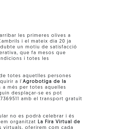
rribar les primeres olives a
ambrils i el mateix dia 20 ja
 dubte un motiu de satisfacció
perativa, que fa mesos que
ondicions i totes les
 de totes aquetlles persones
uirir a l'
Agrobotiga de la
s a més per totes aquelles
guin desplaçar-se es pot
7369511 amb el transport gratuït
lar no es podrà celebrar i és
hem organitzat
La Fira Virtual de
s virtuals, oferirem com cada