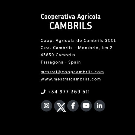
Coop. Agrícola de Cambrils SCCL
Ctra. Cambrils - Montbrió, km 2
43850 Cambrils
Tarragona · Spain
mestral@coopcambrils.com
www.mestralcambrils.com
+34 977 369 511
INSTAGRAM
TWITTER
FACEBOOK F
YOUTUBE
FA LINKEDIN