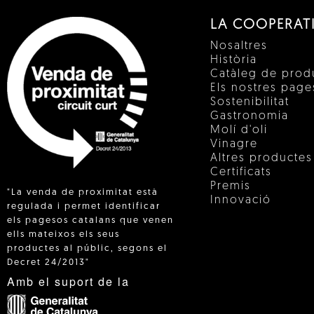
LA COOPERAT
Nosaltres
Història
Catàleg de prod
Els nostres pag
Sostenibilitat
Gastronomia
Molí d'oli
Vinagre
Altres productes
Certificats
Premis
"La venda de proximitat està
Innovació
regulada i permet identificar
els pagesos catalans que venen
ells mateixos els seus
 IN
productes al públic, segons el
Decret 24/2013"
Amb el suport de la