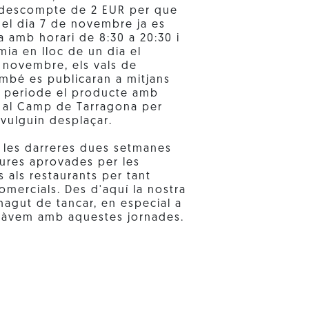
e descompte de 2 EUR per que
del dia 7 de novembre ja es
ga amb horari de 8:30 a 20:30 i
ia en lloc de un dia el
e novembre, els vals de
mbé es publicaran a mitjans
 periode el producte amb
t al Camp de Tarragona per
vulguin desplaçar.
 les darreres dues setmanes
sures aprovades per les
 als restaurants per tant
omercials. Des d'aquí la nostra
 hagut de tancar, en especial a
cipàvem amb aquestes jornades.