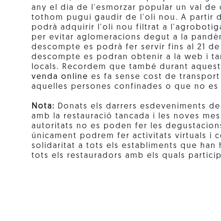
any el dia de l'esmorzar popular un val d
tothom pugui gaudir de l'oli nou. A partir 
podrà adquirir l'oli nou filtrat a l'agroboti
per evitar aglomeracions degut a la pandèm
descompte es podrà fer servir fins al 21 d
descompte es podran obtenir a la web i ta
locals. Recordem que també durant aquest
venda online
es fa sense cost de transpor
aquelles persones confinades o que no es 
Nota:
Donats els darrers esdeveniments de
amb la restauració tancada i les noves me
autoritats no es poden fer les degustacions
únicament podrem fer activitats virtuals i c
solidaritat a tots els establiments que han
tots els restauradors amb els quals parti