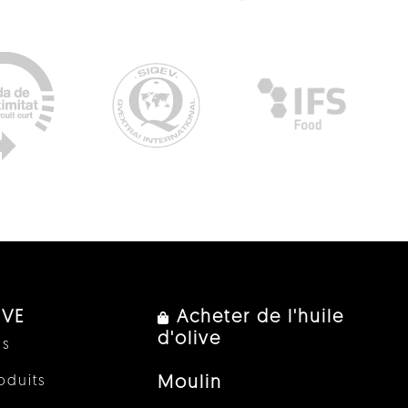
IVE
Acheter de l'huile
d'olive
us
oduits
Moulin