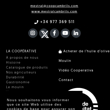
mestral@coopcambrils.com
www.mestralcambrils.com
+34 977 369 511
INSTAGRAM
TWITTER
FACEBOOK F
YOUTUBE
FA LINKEDIN I
LA COOPÉRATIVE
Acheter de l'huile d'olive
À propos de nous
Moulin
Histoire
Catalogue de produits
Vidéo Cooperativa
Nos agriculteurs
Durabilité
Contact
Gastronomie
Le moulin
Vinaigre
Autres produits
Nous souhaitons vous informer
Certificats
que ce site Web utilise des
Prix
cookies de base pour assurer son