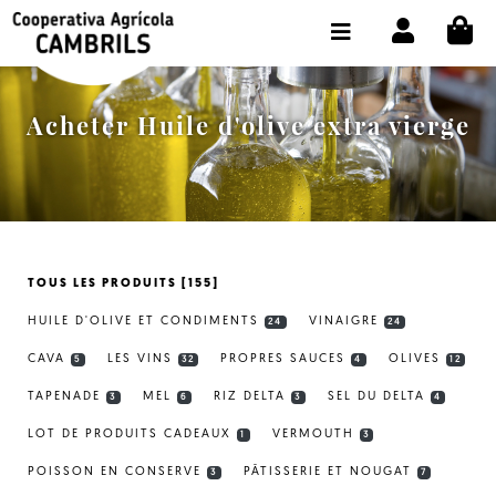
CI
BOUTIQUE ACHETER EN LIGNE
LA COOPÉRATIVE
Acheter Huile d'olive extra vierge
OLEOTOUR
PRODUITS
MOULIN
TOUS LES PRODUITS [155]
NOTRE HUILE
HUILE D'OLIVE ET CONDIMENTS
VINAIGRE
24
24
CONTACT
CAVA
LES VINS
PROPRES SAUCES
OLIVES
5
32
4
12
TAPENADE
MEL
RIZ DELTA
SEL DU DELTA
CHOISIR LA LANGUE:
FR
3
6
3
4
LOT DE PRODUITS CADEAUX
VERMOUTH
1
3
POISSON EN CONSERVE
PÂTISSERIE ET NOUGAT
3
7