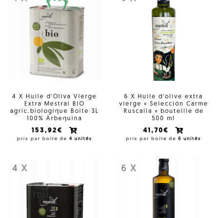
4 X Huile d'Oliva Vierge
6 X Huile d'olive extra
Extra Mestral BIO
vierge « Selección Carme
agric.biologique Boite 3L
Ruscalla » bouteille de
100% Arbequina
500 ml
153,92€
41,70€
prix par boîte de
4 unités
prix par boîte de
6 unités
4 X
6 X