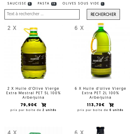
SAUCISSE
PASTA
OLIVES SOUS VIDE
5
18
1
RECHERCHER
2 X
6 X
2 X Huile d'Olive Vierge
6 X Huile d'olive Vierge
Extra Mestral PET 5L 100%
Extra PET 2L 100%
Arbequina
Arbequina
79,90€
113,70€
prix par boîte de
2 unités
prix par boîte de
6 unités
4 X
6 X