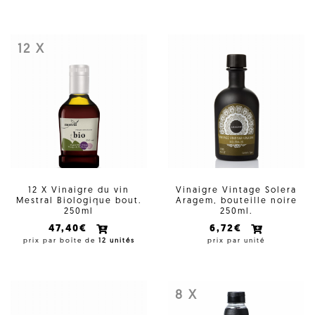
12 X
12 X Vinaigre du vin
Vinaigre Vintage Solera
Mestral Biologique bout.
Aragem, bouteille noire
250ml
250ml.
47,40€
6,72€
prix par boîte de
12 unités
prix par unité
8 X