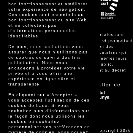
Innovation
bon fonctionnement et améliorer
votre expérience de navigation.
Ces cookies sont essentiels au
bon fonctionnement du site Web
et ne collectent pas
d’informations personnelles
"Les ventes locales sont
identifiables.
réglementées et permettent
De plus, nous souhaitons vous
l'identification des
assurer que nous n'utilisons pas
agriculteurs catalans qui
de cookies de suivi à des fins
vendent eux-mêmes leurs
publicitaires. Nous nous
produits au public,
engageons à protéger votre vie
conformément au décret
privée et à vous offrir une
24/2013."
expérience en ligne sûre et
Avec le soutien de
transparente.
En cliquant sur « Accepter »,
vous acceptez l'utilisation de ces
cookies de base. Si vous
souhaitez plus d'informations sur
la façon dont nous utilisons les
cookies ou souhaitez
personnaliser vos préférences en
Cooperativa Agrícola de Cambrils SCCL | Copyright 2026
matière de cookies, vous pouvez