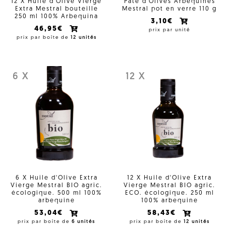
12 X Huile d'Olive Vierge
Pâté d'Olives Arbequines
Extra Mestral bouteille
Mestral pot en verre 110 g
250 ml 100% Arbequina
3,10€
46,95€
prix par unité
prix par boîte de
12 unités
6 X
12 X
6 X Huile d'Olive Extra
12 X Huile d'Olive Extra
Vierge Mestral BIO agric.
Vierge Mestral BIO agric.
écologique. 500 ml 100%
ECO. écologique. 250 ml
arbequine
100% arbequine
53,04€
58,43€
prix par boîte de
6 unités
prix par boîte de
12 unités