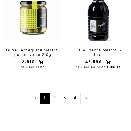
Olives Arbequina Mestral
8 X Vi Negre Mestral 2
pot en verre 210g
litres
2,61€
42,59€
prix par unité
prix par boîte de
8 unités
‹
1
2
3
4
5
›