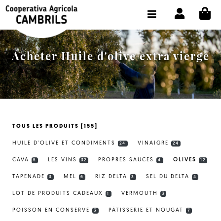
CI
BOUTIQUE ACHETER EN LIGNE
LA COOPÉRATIVE
Acheter Huile d'olive extra vierge
OLEOTOUR
PRODUITS
MOULIN
TOUS LES PRODUITS [155]
NOTRE HUILE
HUILE D'OLIVE ET CONDIMENTS
VINAIGRE
24
24
CONTACT
CAVA
LES VINS
PROPRES SAUCES
OLIVES
5
32
4
12
TAPENADE
MEL
RIZ DELTA
SEL DU DELTA
CHOISIR LA LANGUE:
FR
3
6
3
4
LOT DE PRODUITS CADEAUX
VERMOUTH
1
3
POISSON EN CONSERVE
PÂTISSERIE ET NOUGAT
3
7