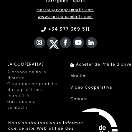
Tarragona · Spain
mestral@coopcambrils.com
www.mestralcambrils.com
+34 977 369 511
INSTAGRAM
TWITTER
FACEBOOK F
YOUTUBE
FA LINKEDIN I
LA COOPÉRATIVE
Acheter de l'huile d'olive
À propos de nous
Moulin
Histoire
Catalogue de produits
Vidéo Cooperativa
Nos agriculteurs
Durabilité
Contact
Gastronomie
Le moulin
Vinaigre
Autres produits
Nous souhaitons vous informer
Certificats
que ce site Web utilise des
Prix