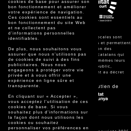
cookies de base pour assurer son
Innovation
bon fonctionnement et améliorer
votre expérience de navigation.
Ces cookies sont essentiels au
bon fonctionnement du site Web
et ne collectent pas
d’informations personnelles
"Les ventes locales sont
identifiables.
réglementées et permettent
De plus, nous souhaitons vous
l'identification des
assurer que nous n'utilisons pas
agriculteurs catalans qui
de cookies de suivi à des fins
vendent eux-mêmes leurs
publicitaires. Nous nous
produits au public,
engageons à protéger votre vie
conformément au décret
privée et à vous offrir une
24/2013."
expérience en ligne sûre et
Avec le soutien de
transparente.
En cliquant sur « Accepter »,
vous acceptez l'utilisation de ces
cookies de base. Si vous
souhaitez plus d'informations sur
la façon dont nous utilisons les
cookies ou souhaitez
personnaliser vos préférences en