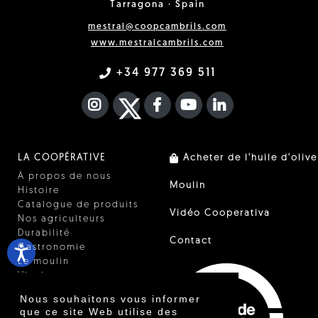
Tarragona · Spain
mestral@coopcambrils.com
www.mestralcambrils.com
+34 977 369 511
INSTAGRAM
TWITTER
FACEBOOK F
YOUTUBE
FA LINKEDIN I
LA COOPÉRATIVE
Acheter de l'huile d'olive
À propos de nous
Moulin
Histoire
Catalogue de produits
Vidéo Cooperativa
Nos agriculteurs
Durabilité
Contact
Gastronomie
Le moulin
Vinaigre
Autres produits
Nous souhaitons vous informer
Certificats
que ce site Web utilise des