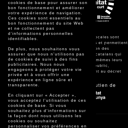
Prix
cookies de base pour assurer son
Innovation
bon fonctionnement et améliorer
votre expérience de navigation.
Ces cookies sont essentiels au
bon fonctionnement du site Web
et ne collectent pas
d’informations personnelles
"Les ventes locales sont
identifiables.
réglementées et permettent
De plus, nous souhaitons vous
l'identification des
assurer que nous n'utilisons pas
agriculteurs catalans qui
de cookies de suivi à des fins
vendent eux-mêmes leurs
publicitaires. Nous nous
produits au public,
engageons à protéger votre vie
conformément au décret
privée et à vous offrir une
24/2013."
expérience en ligne sûre et
Avec le soutien de
transparente.
En cliquant sur « Accepter »,
vous acceptez l'utilisation de ces
cookies de base. Si vous
souhaitez plus d'informations sur
la façon dont nous utilisons les
cookies ou souhaitez
personnaliser vos préférences en