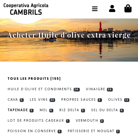
CI
BOUTIQUE ACHETER EN LIGNE
LA COOPÉRATIVE
Acheter Huile d'olive extra vierge
OLEOTOUR
PRODUITS
MOULIN
TOUS LES PRODUITS [155]
NOTRE HUILE
HUILE D'OLIVE ET CONDIMENTS
VINAIGRE
24
24
CONTACT
CAVA
LES VINS
PROPRES SAUCES
OLIVES
5
32
4
12
TAPENADE
MEL
RIZ DELTA
SEL DU DELTA
CHOISIR LA LANGUE:
FR
3
6
3
4
LOT DE PRODUITS CADEAUX
VERMOUTH
1
3
POISSON EN CONSERVE
PÂTISSERIE ET NOUGAT
3
7