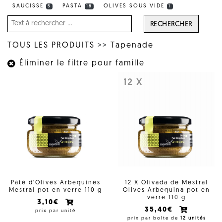
SAUCISSE
PASTA
OLIVES SOUS VIDE
5
18
1
RECHERCHER
TOUS LES PRODUITS
>>
Tapenade
Éliminer le filtre pour famille
12 X
Pâté d'Olives Arbequines
12 X Olivada de Mestral
Mestral pot en verre 110 g
Olives Arbequina pot en
verre 110 g
3,10€
35,40€
prix par unité
prix par boîte de
12 unités