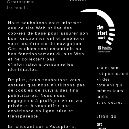
Gastronomie
Le moulin
Vinaigre
Autres produits
Nous souhaitons vous informer
Certificats
que ce site Web utilise des
Prix
cookies de base pour assurer son
Innovation
bon fonctionnement et améliorer
votre expérience de navigation.
Ces cookies sont essentiels au
bon fonctionnement du site Web
et ne collectent pas
d’informations personnelles
"Les ventes locales sont
identifiables.
réglementées et permettent
De plus, nous souhaitons vous
l'identification des
assurer que nous n'utilisons pas
agriculteurs catalans qui
de cookies de suivi à des fins
vendent eux-mêmes leurs
publicitaires. Nous nous
produits au public,
engageons à protéger votre vie
conformément au décret
privée et à vous offrir une
24/2013."
expérience en ligne sûre et
Avec le soutien de
transparente.
En cliquant sur « Accepter »,