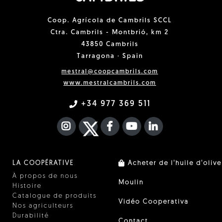
Coop. Agrícola de Cambrils SCCL
Ctra. Cambrils - Montbrió, km 2
43850 Cambrils
Tarragona · Spain
mestral@coopcambrils.com
www.mestralcambrils.com
+34 977 369 511
INSTAGRAM
TWITTER
FACEBOOK F
YOUTUBE
FA LINKEDIN I
LA COOPÉRATIVE
Acheter de l'huile d'olive
À propos de nous
Moulin
Histoire
Catalogue de produits
Vidéo Cooperativa
Nos agriculteurs
Durabilité
Contact