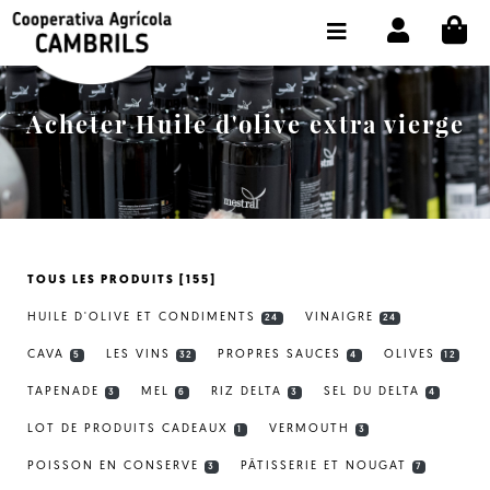
CI
BOUTIQUE ACHETER EN LIGNE
LA COOPÉRATIVE
Acheter Huile d'olive extra vierge
OLEOTOUR
PRODUITS
MOULIN
TOUS LES PRODUITS [155]
NOTRE HUILE
HUILE D'OLIVE ET CONDIMENTS
VINAIGRE
24
24
CONTACT
CAVA
LES VINS
PROPRES SAUCES
OLIVES
5
32
4
12
TAPENADE
MEL
RIZ DELTA
SEL DU DELTA
CHOISIR LA LANGUE:
FR
3
6
3
4
LOT DE PRODUITS CADEAUX
VERMOUTH
1
3
POISSON EN CONSERVE
PÂTISSERIE ET NOUGAT
3
7