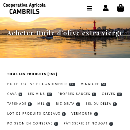
CI
BOUTIQUE ACHETER EN LIGNE
LA COOPÉRATIVE
Acheter Huile d'olive extra vierge
OLEOTOUR
PRODUITS
MOULIN
TOUS LES PRODUITS [155]
NOTRE HUILE
HUILE D'OLIVE ET CONDIMENTS
VINAIGRE
24
24
CONTACT
CAVA
LES VINS
PROPRES SAUCES
OLIVES
5
32
4
12
TAPENADE
MEL
RIZ DELTA
SEL DU DELTA
CHOISIR LA LANGUE:
FR
3
6
3
4
LOT DE PRODUITS CADEAUX
VERMOUTH
1
3
POISSON EN CONSERVE
PÂTISSERIE ET NOUGAT
3
7