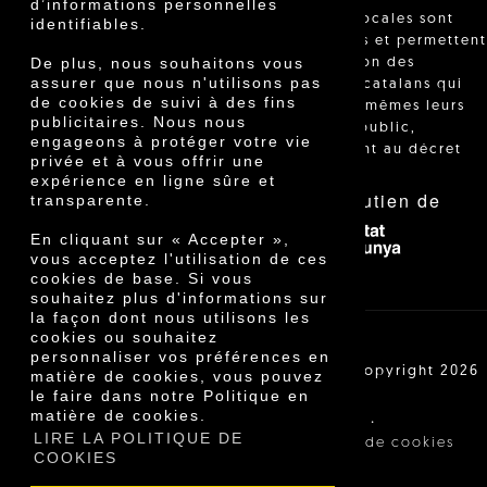
d’informations personnelles
"Les ventes locales sont
identifiables.
réglementées et permettent
De plus, nous souhaitons vous
l'identification des
assurer que nous n'utilisons pas
agriculteurs catalans qui
de cookies de suivi à des fins
vendent eux-mêmes leurs
publicitaires. Nous nous
produits au public,
engageons à protéger votre vie
conformément au décret
privée et à vous offrir une
24/2013."
expérience en ligne sûre et
Avec le soutien de
transparente.
En cliquant sur « Accepter »,
vous acceptez l'utilisation de ces
cookies de base. Si vous
souhaitez plus d'informations sur
la façon dont nous utilisons les
cookies ou souhaitez
personnaliser vos préférences en
Cooperativa Agrícola de Cambrils SCCL | Copyright 2026
matière de cookies, vous pouvez
©
le faire dans notre Politique en
matière de cookies.
·
·
Avis légal
Conditions d'achat
LIRE LA POLITIQUE DE
·
Politique de confidentialité
Politique de cookies
COOKIES