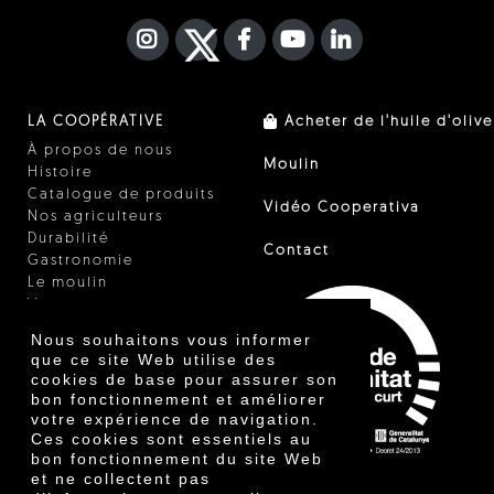
INSTAGRAM
TWITTER
FACEBOOK F
YOUTUBE
FA LINKEDIN I
LA COOPÉRATIVE
Acheter de l'huile d'olive
À propos de nous
Moulin
Histoire
Catalogue de produits
Vidéo Cooperativa
Nos agriculteurs
Durabilité
Contact
Gastronomie
Le moulin
Vinaigre
Autres produits
Nous souhaitons vous informer
Certificats
que ce site Web utilise des
Prix
cookies de base pour assurer son
Innovation
bon fonctionnement et améliorer
votre expérience de navigation.
Ces cookies sont essentiels au
bon fonctionnement du site Web
et ne collectent pas