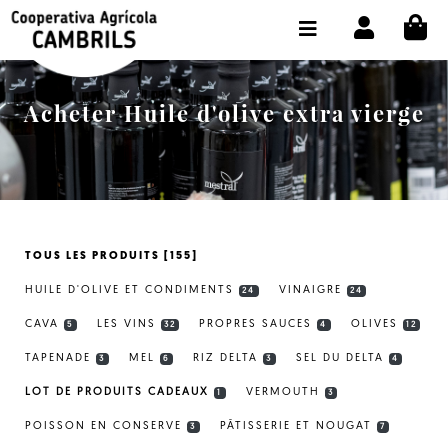
CI
BOUTIQUE ACHETER EN LIGNE
LA COOPÉRATIVE
Acheter Huile d'olive extra vierge
OLEOTOUR
PRODUITS
MOULIN
TOUS LES PRODUITS [155]
NOTRE HUILE
HUILE D'OLIVE ET CONDIMENTS
VINAIGRE
24
24
CONTACT
CAVA
LES VINS
PROPRES SAUCES
OLIVES
5
32
4
12
TAPENADE
MEL
RIZ DELTA
SEL DU DELTA
CHOISIR LA LANGUE:
FR
3
6
3
4
LOT DE PRODUITS CADEAUX
VERMOUTH
1
3
POISSON EN CONSERVE
PÂTISSERIE ET NOUGAT
3
7