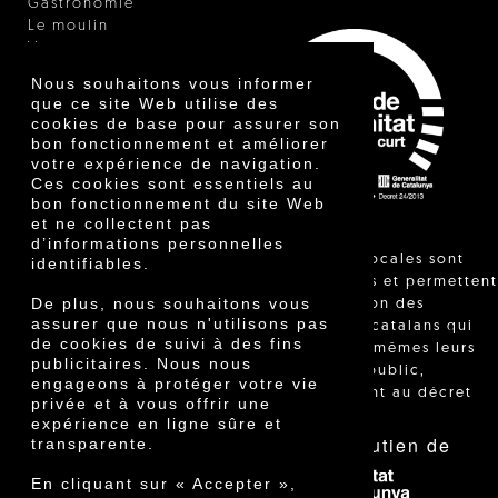
Gastronomie
Le moulin
Vinaigre
Autres produits
Nous souhaitons vous informer
Certificats
que ce site Web utilise des
Prix
cookies de base pour assurer son
Innovation
bon fonctionnement et améliorer
votre expérience de navigation.
Ces cookies sont essentiels au
bon fonctionnement du site Web
et ne collectent pas
d’informations personnelles
"Les ventes locales sont
identifiables.
réglementées et permettent
De plus, nous souhaitons vous
l'identification des
assurer que nous n'utilisons pas
agriculteurs catalans qui
de cookies de suivi à des fins
vendent eux-mêmes leurs
publicitaires. Nous nous
produits au public,
engageons à protéger votre vie
conformément au décret
privée et à vous offrir une
24/2013."
expérience en ligne sûre et
Avec le soutien de
transparente.
En cliquant sur « Accepter »,