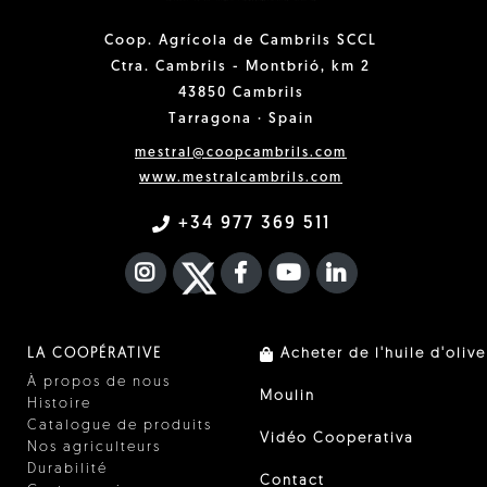
Coop. Agrícola de Cambrils SCCL
Ctra. Cambrils - Montbrió, km 2
43850 Cambrils
Tarragona · Spain
mestral@coopcambrils.com
www.mestralcambrils.com
+34 977 369 511
INSTAGRAM
TWITTER
FACEBOOK F
YOUTUBE
FA LINKEDIN I
LA COOPÉRATIVE
Acheter de l'huile d'olive
À propos de nous
Moulin
Histoire
Catalogue de produits
Vidéo Cooperativa
Nos agriculteurs
Durabilité
Contact