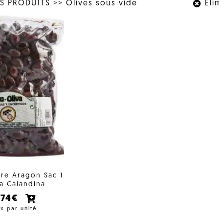
S PRODUITS
>>
Olives sous vide
Élim
ire Aragon Sac 1
a Calandina
,74€
ix par unité