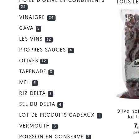
HUILE D'OLIVE ET CONDIMENTS
TOUS LE
24
VINAIGRE
24
CAVA
5
LES VINS
32
PROPRES SAUCES
4
OLIVES
12
TAPENADE
3
MEL
6
RIZ DELTA
3
SEL DU DELTA
4
Olive no
LOT DE PRODUITS CADEAUX
1
kg L
7
VERMOUTH
3
pr
POISSON EN CONSERVE
3