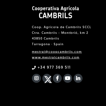
Coop. Agrícola de Cambrils SCCL
Ctra. Cambrils - Montbrió, km 2
43850 Cambrils
Tarragona · Spain
mestral@coopcambrils.com
www.mestralcambrils.com
+34 977 369 511
INSTAGRAM
TWITTER
FACEBOOK F
YOUTUBE
FA LINKEDIN