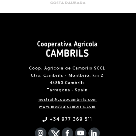
Coop. Agrícola de Cambrils SCCL
Ctra. Cambrils - Montbrió, km 2
43850 Cambrils
Tarragona · Spain
mestral@coopcambrils.com
www.mestralcambrils.com
+34 977 369 511
INSTAGRAM
TWITTER
FACEBOOK F
YOUTUBE
FA LINKEDIN I