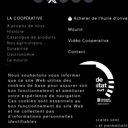
LA COOPÉRATIVE
Acheter de l'huile d'olive
À propos de nous
Moulin
Histoire
Catalogue de produits
Vidéo Cooperativa
Nos agriculteurs
Durabilité
Contact
Gastronomie
Le moulin
Vinaigre
Autres produits
Nous souhaitons vous informer
Certificats
que ce site Web utilise des
Prix
cookies de base pour assurer son
Innovation
bon fonctionnement et améliorer
votre expérience de navigation.
Ces cookies sont essentiels au
bon fonctionnement du site Web
et ne collectent pas
d’informations personnelles
"Les ventes locales sont
identifiables.
réglementées et permettent