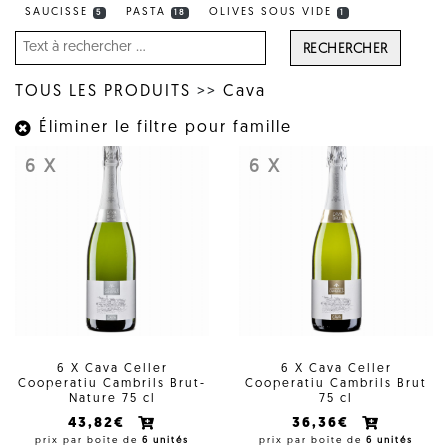
SAUCISSE
PASTA
OLIVES SOUS VIDE
5
18
1
RECHERCHER
TOUS LES PRODUITS
>>
Cava
Éliminer le filtre pour famille
6 X
6 X
6 X Cava Celler
6 X Cava Celler
Cooperatiu Cambrils Brut-
Cooperatiu Cambrils Brut
Nature 75 cl
75 cl
43,82€
36,36€
prix par boîte de
6 unités
prix par boîte de
6 unités