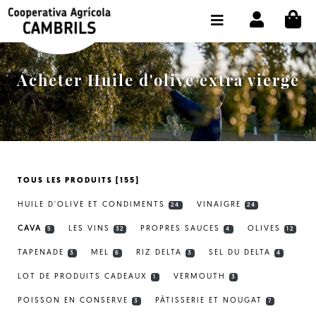
CI
BOUTIQUE ACHETER EN LIGNE
LA COOPÉRATIVE
Acheter Huile d'olive extra vierge
OLEOTOUR
PRODUITS
MOULIN
TOUS LES PRODUITS [155]
NOTRE HUILE
HUILE D'OLIVE ET CONDIMENTS
VINAIGRE
24
24
CONTACT
CAVA
LES VINS
PROPRES SAUCES
OLIVES
5
32
4
12
TAPENADE
MEL
RIZ DELTA
SEL DU DELTA
CHOISIR LA LANGUE:
FR
3
6
3
4
LOT DE PRODUITS CADEAUX
VERMOUTH
1
3
POISSON EN CONSERVE
PÂTISSERIE ET NOUGAT
3
7