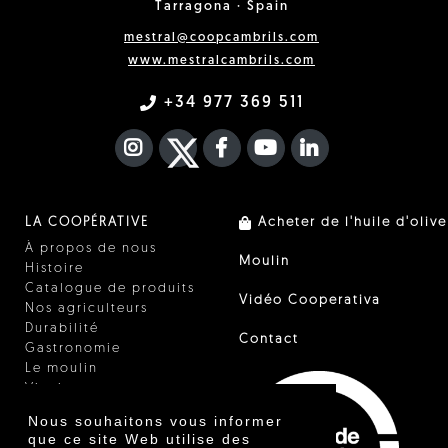
Tarragona · Spain
mestral@coopcambrils.com
www.mestralcambrils.com
+34 977 369 511
INSTAGRAM
TWITTER
FACEBOOK F
YOUTUBE
FA LINKEDIN I
LA COOPÉRATIVE
Acheter de l'huile d'olive
À propos de nous
Moulin
Histoire
Catalogue de produits
Vidéo Cooperativa
Nos agriculteurs
Durabilité
Contact
Gastronomie
Le moulin
Vinaigre
Autres produits
Nous souhaitons vous informer
Certificats
que ce site Web utilise des