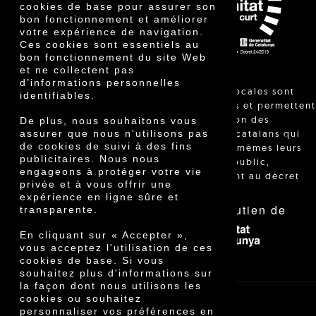
Prix
cookies de base pour assurer son
Innovation
bon fonctionnement et améliorer
votre expérience de navigation.
Ces cookies sont essentiels au
bon fonctionnement du site Web
et ne collectent pas
d’informations personnelles
"Les ventes locales sont
identifiables.
réglementées et permettent
De plus, nous souhaitons vous
l'identification des
assurer que nous n'utilisons pas
agriculteurs catalans qui
de cookies de suivi à des fins
vendent eux-mêmes leurs
publicitaires. Nous nous
produits au public,
engageons à protéger votre vie
conformément au décret
privée et à vous offrir une
24/2013."
expérience en ligne sûre et
Avec le soutien de
transparente.
En cliquant sur « Accepter »,
vous acceptez l'utilisation de ces
cookies de base. Si vous
souhaitez plus d'informations sur
la façon dont nous utilisons les
cookies ou souhaitez
personnaliser vos préférences en