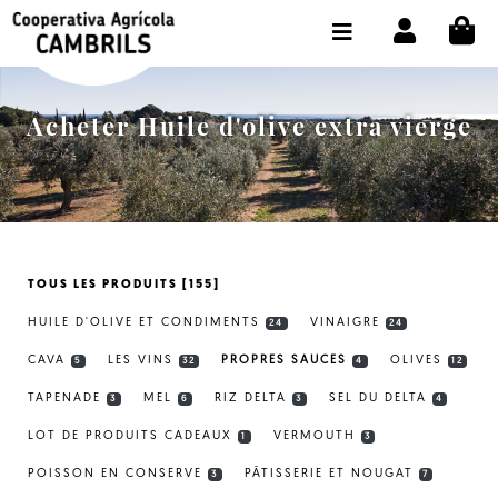
CI
BOUTIQUE ACHETER EN LIGNE
LA COOPÉRATIVE
Acheter Huile d'olive extra vierge
OLEOTOUR
PRODUITS
MOULIN
TOUS LES PRODUITS [155]
NOTRE HUILE
HUILE D'OLIVE ET CONDIMENTS
VINAIGRE
24
24
CONTACT
CAVA
LES VINS
PROPRES SAUCES
OLIVES
5
32
4
12
TAPENADE
MEL
RIZ DELTA
SEL DU DELTA
CHOISIR LA LANGUE:
FR
3
6
3
4
LOT DE PRODUITS CADEAUX
VERMOUTH
1
3
POISSON EN CONSERVE
PÂTISSERIE ET NOUGAT
3
7