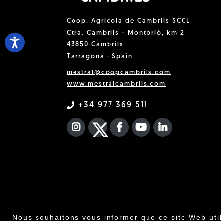
Coop. Agrícola de Cambrils SCCL
Ctra. Cambrils - Montbrió, km 2
43850 Cambrils
Tarragona · Spain
mestral@coopcambrils.com
www.mestralcambrils.com
+34 977 369 511
INSTAGRAM
TWITTER
FACEBOOK F
YOUTUBE
FA LINKEDIN
Nous souhaitons vous informer que ce site Web uti