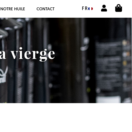
CIS
BOUTIQUE ACHETER EN LIGNE
FR
NOTRE HUILE
CONTACT
LA COOPÉRATIVE
OLEOTOUR
a vierge
PRODUITS
MOULIN
NOTRE HUILE
CONTACT
CHOISIR LA LANGUE:
FR