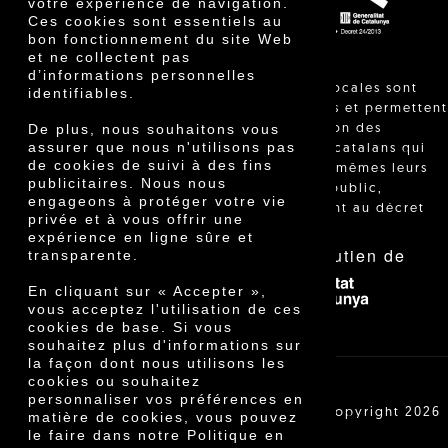
votre expérience de navigation.
Ces cookies sont essentiels au
bon fonctionnement du site Web
et ne collectent pas
d’informations personnelles
"Les ventes locales sont
identifiables.
réglementées et permettent
De plus, nous souhaitons vous
l'identification des
assurer que nous n'utilisons pas
agriculteurs catalans qui
de cookies de suivi à des fins
vendent eux-mêmes leurs
publicitaires. Nous nous
produits au public,
engageons à protéger votre vie
conformément au décret
privée et à vous offrir une
24/2013."
expérience en ligne sûre et
Avec le soutien de
transparente.
En cliquant sur « Accepter »,
vous acceptez l'utilisation de ces
cookies de base. Si vous
souhaitez plus d'informations sur
la façon dont nous utilisons les
cookies ou souhaitez
personnaliser vos préférences en
Cooperativa Agrícola de Cambrils SCCL | Copyright 2026
matière de cookies, vous pouvez
©
le faire dans notre Politique en