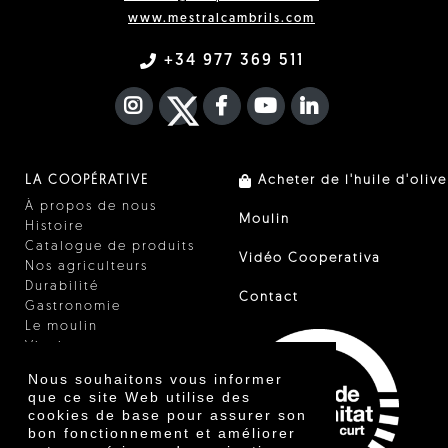
www.mestralcambrils.com
+34 977 369 511
INSTAGRAM
TWITTER
FACEBOOK F
YOUTUBE
FA LINKEDIN I
LA COOPÉRATIVE
Acheter de l'huile d'olive
À propos de nous
Moulin
Histoire
Catalogue de produits
Vidéo Cooperativa
Nos agriculteurs
Durabilité
Contact
Gastronomie
Le moulin
Vinaigre
Autres produits
Nous souhaitons vous informer
Certificats
que ce site Web utilise des
Prix
cookies de base pour assurer son
Innovation
bon fonctionnement et améliorer