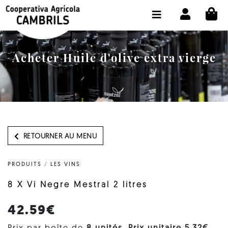
CI
BOUTIQUE ACHETER EN LIGNE
LA COOPÉRATIVE
Acheter Huile d'olive extra vierge
OLEOTOUR
PRODUITS
MOULIN
NOTRE HUILE
RETOURNER AU MENU
CONTACT
PRODUITS
/
LES VINS
CHOISIR LA LANGUE:
FR
8 X Vi Negre Mestral 2 litres
42.59€