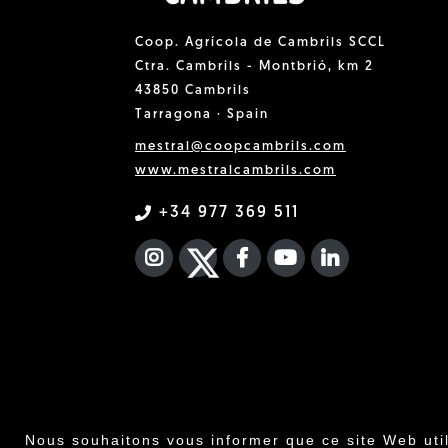
Coop. Agrícola de Cambrils SCCL
Ctra. Cambrils - Montbrió, km 2
43850 Cambrils
Tarragona · Spain
mestral@coopcambrils.com
www.mestralcambrils.com
+34 977 369 511
INSTAGRAM
TWITTER
FACEBOOK F
YOUTUBE
FA LINKEDIN
Nous souhaitons vous informer que ce site Web uti