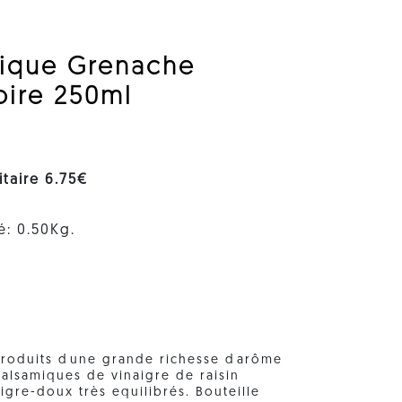
mique Grenache
oire 250ml
nitaire 6.75€
é: 0.50Kg.
produits dune grande richesse darôme
alsamiques de vinaigre de raisin
gre-doux très equilibrés. Bouteille