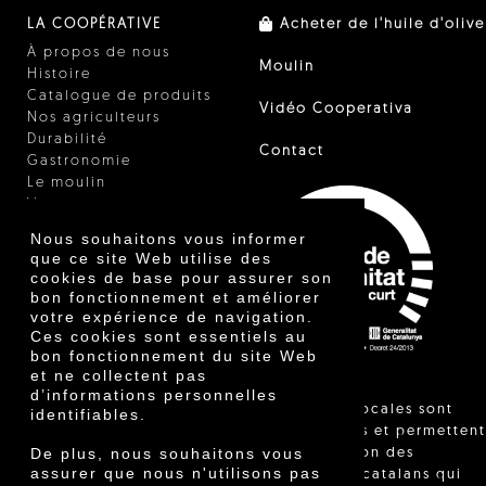
LA COOPÉRATIVE
Acheter de l'huile d'olive
À propos de nous
Moulin
Histoire
Catalogue de produits
Vidéo Cooperativa
Nos agriculteurs
Durabilité
Contact
Gastronomie
Le moulin
Vinaigre
Autres produits
Nous souhaitons vous informer
Certificats
que ce site Web utilise des
Prix
cookies de base pour assurer son
Innovation
bon fonctionnement et améliorer
votre expérience de navigation.
Ces cookies sont essentiels au
bon fonctionnement du site Web
et ne collectent pas
d’informations personnelles
"Les ventes locales sont
identifiables.
réglementées et permettent
De plus, nous souhaitons vous
l'identification des
assurer que nous n'utilisons pas
agriculteurs catalans qui