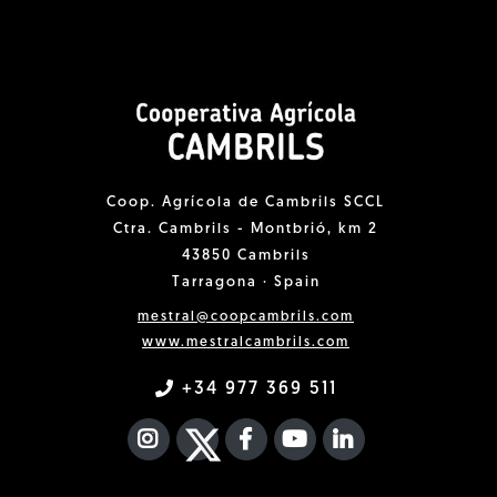
Coop. Agrícola de Cambrils SCCL
Ctra. Cambrils - Montbrió, km 2
43850 Cambrils
Tarragona · Spain
mestral@coopcambrils.com
www.mestralcambrils.com
+34 977 369 511
INSTAGRAM
TWITTER
FACEBOOK F
YOUTUBE
FA LINKEDIN I