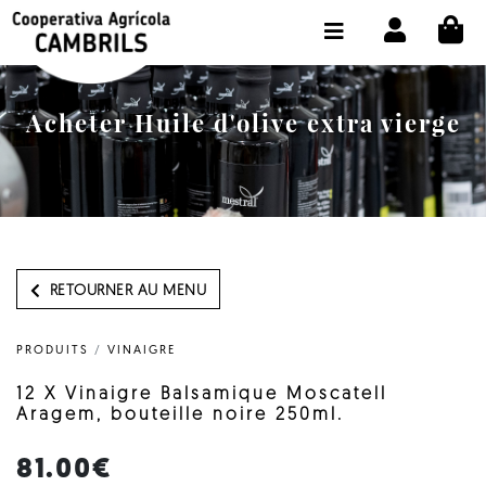
CI
BOUTIQUE ACHETER EN LIGNE
LA COOPÉRATIVE
Acheter Huile d'olive extra vierge
OLEOTOUR
PRODUITS
MOULIN
NOTRE HUILE
RETOURNER AU MENU
CONTACT
PRODUITS
/
VINAIGRE
CHOISIR LA LANGUE:
FR
12 X Vinaigre Balsamique Moscatell
Aragem, bouteille noire 250ml.
81.00€