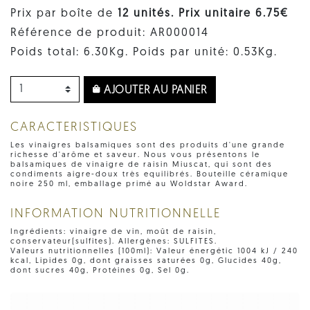
Prix par boîte de
12 unités. Prix ​​unitaire 6.75€
Référence de produit: AR000014
Poids total: 6.30Kg. Poids par unité: 0.53Kg.
AJOUTER AU PANIER
CARACTERISTIQUES
Les vinaigres balsamiques sont des produits d'une grande
richesse d'arôme et saveur. Nous vous présentons le
balsamiques de vinaigre de raisin Miuscat, qui sont des
condiments aigre-doux très equilibrés. Bouteille céramique
noire 250 ml, emballage primé au Woldstar Award.
INFORMATION NUTRITIONNELLE
Ingrédients: vinaigre de vin, moût de raisin,
conservateur(sulfites). Allergènes: SULFITES.
Valeurs nutritionnelles (100ml): Valeur énergétic 1004 kJ / 240
kcal, Lipides 0g, dont graisses saturées 0g, Glucides 40g,
dont sucres 40g, Protéines 0g, Sel 0g.