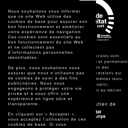
Vinaigre
Autres produits
Nous souhaitons vous informer
Certificats
que ce site Web utilise des
Prix
cookies de base pour assurer son
Innovation
bon fonctionnement et améliorer
votre expérience de navigation.
Ces cookies sont essentiels au
bon fonctionnement du site Web
et ne collectent pas
d’informations personnelles
"Les ventes locales sont
identifiables.
réglementées et permettent
De plus, nous souhaitons vous
l'identification des
assurer que nous n'utilisons pas
agriculteurs catalans qui
de cookies de suivi à des fins
vendent eux-mêmes leurs
publicitaires. Nous nous
produits au public,
engageons à protéger votre vie
conformément au décret
privée et à vous offrir une
24/2013."
expérience en ligne sûre et
Avec le soutien de
transparente.
En cliquant sur « Accepter »,
vous acceptez l'utilisation de ces
cookies de base. Si vous