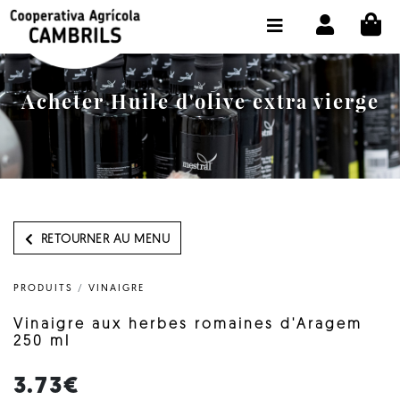
CI
BOUTIQUE ACHETER EN LIGNE
LA COOPÉRATIVE
Acheter Huile d'olive extra vierge
OLEOTOUR
PRODUITS
MOULIN
NOTRE HUILE
RETOURNER AU MENU
CONTACT
PRODUITS
/
VINAIGRE
CHOISIR LA LANGUE:
FR
Vinaigre aux herbes romaines d'Aragem
250 ml
3.73€