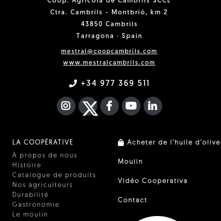
Coop. Agrícola de Cambrils SCCL
Ctra. Cambrils - Montbrió, km 2
43850 Cambrils
Tarragona · Spain
mestral@coopcambrils.com
www.mestralcambrils.com
+34 977 369 511
INSTAGRAM
TWITTER
FACEBOOK F
YOUTUBE
FA LINKEDIN I
LA COOPÉRATIVE
Acheter de l'huile d'olive
À propos de nous
Moulin
Histoire
Catalogue de produits
Vidéo Cooperativa
Nos agriculteurs
Durabilité
Contact
Gastronomie
Le moulin