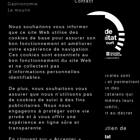
Contact
Gastronomie
Le moulin
Vinaigre
Autres produits
Nous souhaitons vous informer
Certificats
que ce site Web utilise des
Prix
cookies de base pour assurer son
Innovation
bon fonctionnement et améliorer
votre expérience de navigation.
Ces cookies sont essentiels au
bon fonctionnement du site Web
et ne collectent pas
d’informations personnelles
"Les ventes locales sont
identifiables.
réglementées et permettent
De plus, nous souhaitons vous
l'identification des
assurer que nous n'utilisons pas
agriculteurs catalans qui
de cookies de suivi à des fins
vendent eux-mêmes leurs
publicitaires. Nous nous
produits au public,
engageons à protéger votre vie
conformément au décret
privée et à vous offrir une
24/2013."
expérience en ligne sûre et
Avec le soutien de
transparente.
En cliquant sur « Accepter »,