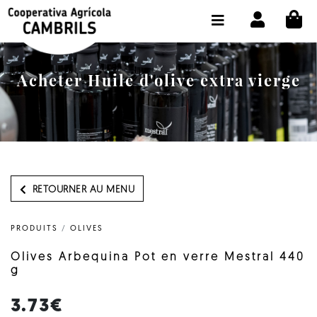
CI
BOUTIQUE ACHETER EN LIGNE
LA COOPÉRATIVE
Acheter Huile d'olive extra vierge
OLEOTOUR
PRODUITS
MOULIN
NOTRE HUILE
RETOURNER AU MENU
CONTACT
PRODUITS
/
OLIVES
CHOISIR LA LANGUE:
FR
Olives Arbequina Pot en verre Mestral 440
g
3.73€