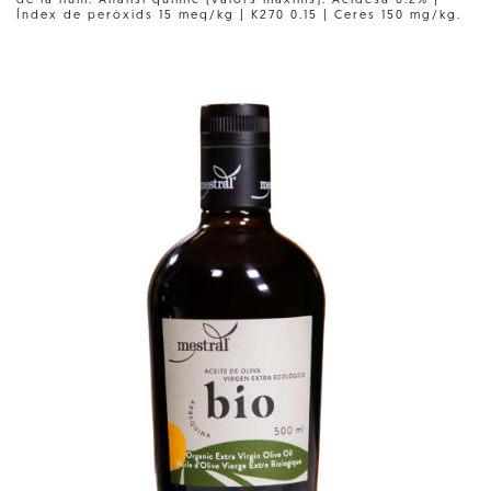
de la llum. Anàlisi químic (valors màxims): Acidesa 0.2% |
Índex de peròxids 15 meq/kg | K270 0.15 | Ceres 150 mg/kg.