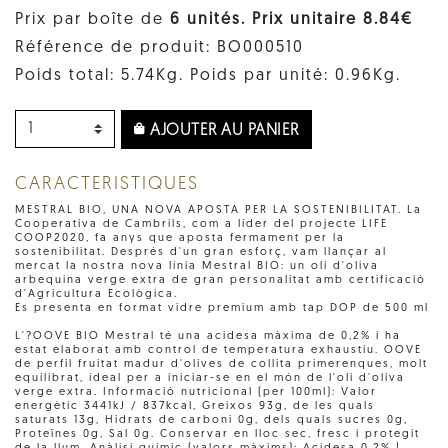
Prix par boîte de
6 unités. Prix ​​unitaire 8.84€
Référence de produit: BO000510
Poids total: 5.74Kg. Poids par unité: 0.96Kg.
AJOUTER AU PANIER
CARACTERISTIQUES
MESTRAL BIO, UNA NOVA APOSTA PER LA SOSTENIBILITAT. La
Cooperativa de Cambrils, com a líder del projecte LIFE
COOP2020, fa anys que aposta fermament per la
sostenibilitat. Després d'un gran esforç, vam llançar al
mercat la nostra nova línia Mestral BIO: un oli d'oliva
arbequina verge extra de gran personalitat amb certificació
d'Agricultura Ecològica.
Es presenta en format vidre premium amb tap DOP de 500 ml
L'?OOVE BIO Mestral té una acidesa màxima de 0,2% i ha
estat elaborat amb control de temperatura exhaustiu. OOVE
de perfil fruitat madur d'olives de collita primerenques, molt
equilibrat, ideal per a iniciar-se en el món de l'oli d'oliva
verge extra. Informació nutricional (per 100ml): Valor
energètic 3441kJ / 837kcal, Greixos 93g, de les quals
saturats 13g, Hidrats de carboni 0g, dels quals sucres 0g,
Proteïnes 0g, Sal 0g. Conservar en lloc sec, fresc i protegit