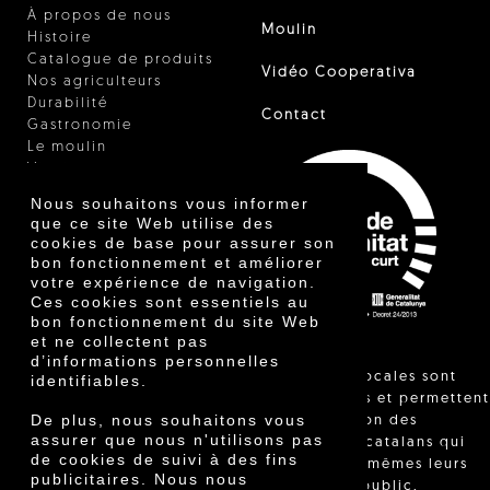
À propos de nous
Moulin
Histoire
Catalogue de produits
Vidéo Cooperativa
Nos agriculteurs
Durabilité
Contact
Gastronomie
Le moulin
Vinaigre
Autres produits
Nous souhaitons vous informer
Certificats
que ce site Web utilise des
Prix
cookies de base pour assurer son
Innovation
bon fonctionnement et améliorer
votre expérience de navigation.
Ces cookies sont essentiels au
bon fonctionnement du site Web
et ne collectent pas
d’informations personnelles
"Les ventes locales sont
identifiables.
réglementées et permettent
De plus, nous souhaitons vous
l'identification des
assurer que nous n'utilisons pas
agriculteurs catalans qui
de cookies de suivi à des fins
vendent eux-mêmes leurs
publicitaires. Nous nous
produits au public,