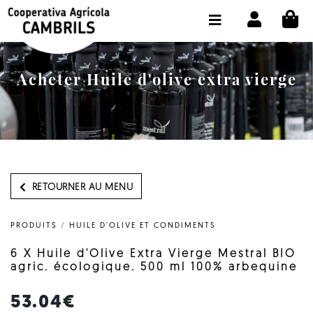
CI
BOUTIQUE ACHETER EN LIGNE
LA COOPÉRATIVE
Acheter Huile d'olive extra vierge
OLEOTOUR
PRODUITS
MOULIN
NOTRE HUILE
RETOURNER AU MENU
CONTACT
PRODUITS
/
HUILE D'OLIVE ET CONDIMENTS
CHOISIR LA LANGUE:
FR
6 X Huile d'Olive Extra Vierge Mestral BIO
agric. écologique. 500 ml 100% arbequine
53.04€