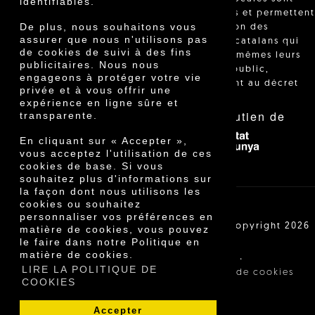
identifiables.
réglementées et permettent
De plus, nous souhaitons vous
l'identification des
assurer que nous n'utilisons pas
agriculteurs catalans qui
de cookies de suivi à des fins
vendent eux-mêmes leurs
publicitaires. Nous nous
produits au public,
engageons à protéger votre vie
conformément au décret
privée et à vous offrir une
24/2013."
expérience en ligne sûre et
Avec le soutien de
transparente.
En cliquant sur « Accepter »,
vous acceptez l'utilisation de ces
cookies de base. Si vous
souhaitez plus d'informations sur
la façon dont nous utilisons les
cookies ou souhaitez
personnaliser vos préférences en
Cooperativa Agrícola de Cambrils SCCL | Copyright 2026
matière de cookies, vous pouvez
©
le faire dans notre Politique en
matière de cookies.
·
·
Avis légal
Conditions d'achat
LIRE LA POLITIQUE DE
·
Politique de confidentialité
Politique de cookies
COOKIES
Accepter