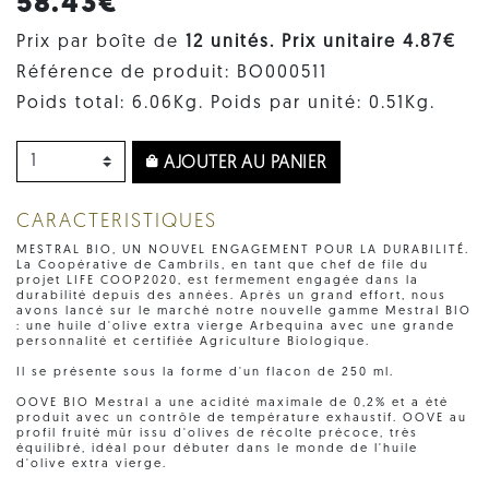
58.43€
Prix par boîte de
12 unités. Prix ​​unitaire 4.87€
Référence de produit: BO000511
Poids total: 6.06Kg. Poids par unité: 0.51Kg.
AJOUTER AU PANIER
CARACTERISTIQUES
MESTRAL BIO, UN NOUVEL ENGAGEMENT POUR LA DURABILITÉ.
La Coopérative de Cambrils, en tant que chef de file du
projet LIFE COOP2020, est fermement engagée dans la
durabilité depuis des années. Après un grand effort, nous
avons lancé sur le marché notre nouvelle gamme Mestral BIO
: une huile d'olive extra vierge Arbequina avec une grande
personnalité et certifiée Agriculture Biologique.
Il se présente sous la forme d'un flacon de 250 ml.
OOVE BIO Mestral a une acidité maximale de 0,2% et a été
produit avec un contrôle de température exhaustif. OOVE au
profil fruité mûr issu d'olives de récolte précoce, très
équilibré, idéal pour débuter dans le monde de l'huile
d'olive extra vierge.