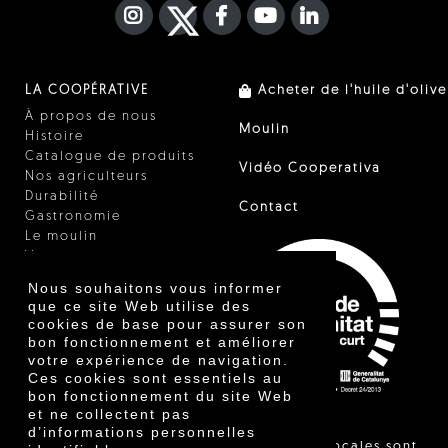
INSTAGRAM
TWITTER
FACEBOOK F
YOUTUBE
FA LINKEDIN I
LA COOPÉRATIVE
Acheter de l'huile d'olive
À propos de nous
Moulin
Histoire
Catalogue de produits
Vidéo Cooperativa
Nos agriculteurs
Durabilité
Contact
Gastronomie
Le moulin
Vinaigre
Autres produits
Nous souhaitons vous informer
Certificats
que ce site Web utilise des
Prix
cookies de base pour assurer son
Innovation
bon fonctionnement et améliorer
votre expérience de navigation.
Ces cookies sont essentiels au
bon fonctionnement du site Web
et ne collectent pas
d’informations personnelles
"Les ventes locales sont