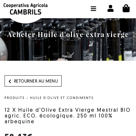
CI
BOUTIQUE ACHETER EN LIGNE
LA COOPÉRATIVE
Acheter Huile d'olive extra vierge
OLEOTOUR
PRODUITS
MOULIN
NOTRE HUILE
RETOURNER AU MENU
CONTACT
PRODUITS
/
HUILE D'OLIVE ET CONDIMENTS
CHOISIR LA LANGUE:
FR
12 X Huile d'Olive Extra Vierge Mestral BIO
agric. ECO. écologique. 250 ml 100%
arbequine