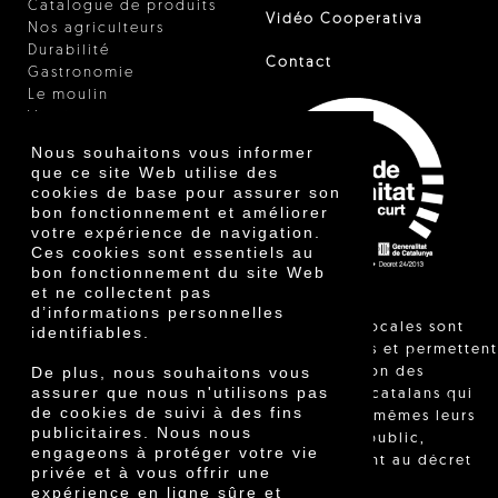
Catalogue de produits
Vidéo Cooperativa
Nos agriculteurs
Durabilité
Contact
Gastronomie
Le moulin
Vinaigre
Autres produits
Nous souhaitons vous informer
Certificats
que ce site Web utilise des
Prix
cookies de base pour assurer son
Innovation
bon fonctionnement et améliorer
votre expérience de navigation.
Ces cookies sont essentiels au
bon fonctionnement du site Web
et ne collectent pas
d’informations personnelles
"Les ventes locales sont
identifiables.
réglementées et permettent
De plus, nous souhaitons vous
l'identification des
assurer que nous n'utilisons pas
agriculteurs catalans qui
de cookies de suivi à des fins
vendent eux-mêmes leurs
publicitaires. Nous nous
produits au public,
engageons à protéger votre vie
conformément au décret
privée et à vous offrir une
24/2013."
expérience en ligne sûre et