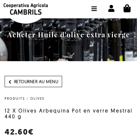
CI
BOUTIQUE ACHETER EN LIGNE
LA COOPÉRATIVE
Acheter Huile d'olive extra vierge
OLEOTOUR
PRODUITS
MOULIN
NOTRE HUILE
RETOURNER AU MENU
CONTACT
PRODUITS
/
OLIVES
CHOISIR LA LANGUE:
FR
12 X Olives Arbequina Pot en verre Mestral
440 g
42.60€