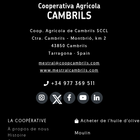
Coop. Agrícola de Cambrils SCCL
Ctra. Cambrils - Montbrió, km 2
43850 Cambrils
Tarragona · Spain
mestral@coopcambrils.com
www.mestralcambrils.com
+34 977 369 511
INSTAGRAM
TWITTER
FACEBOOK F
YOUTUBE
FA LINKEDIN I
LA COOPÉRATIVE
Acheter de l'huile d'olive
À propos de nous
Moulin
Histoire