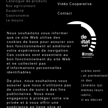
Catalogue de produits
Vidéo Cooperativa
Nos agriculteurs
Durabilité
Contact
Gastronomie
Le moulin
Vinaigre
Autres produits
Nous souhaitons vous informer
Certificats
que ce site Web utilise des
Prix
cookies de base pour assurer son
Innovation
bon fonctionnement et améliorer
votre expérience de navigation.
Ces cookies sont essentiels au
bon fonctionnement du site Web
et ne collectent pas
d’informations personnelles
"Les ventes locales sont
identifiables.
réglementées et permettent
De plus, nous souhaitons vous
l'identification des
assurer que nous n'utilisons pas
agriculteurs catalans qui
de cookies de suivi à des fins
vendent eux-mêmes leurs
publicitaires. Nous nous
produits au public,
engageons à protéger votre vie
conformément au décret
privée et à vous offrir une
24/2013."
expérience en ligne sûre et