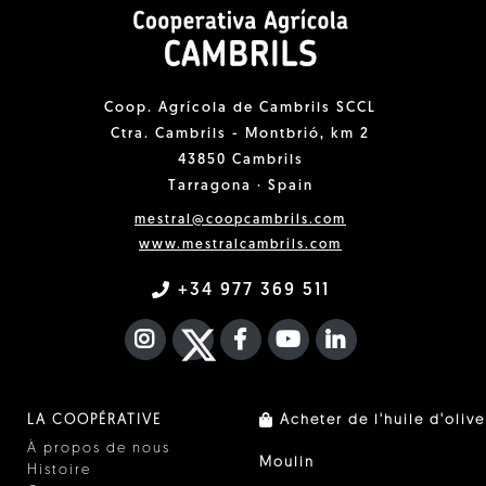
Coop. Agrícola de Cambrils SCCL
Ctra. Cambrils - Montbrió, km 2
43850 Cambrils
Tarragona · Spain
mestral@coopcambrils.com
www.mestralcambrils.com
+34 977 369 511
INSTAGRAM
TWITTER
FACEBOOK F
YOUTUBE
FA LINKEDIN I
LA COOPÉRATIVE
Acheter de l'huile d'olive
À propos de nous
Moulin
Histoire