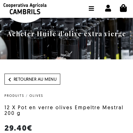
CI
BOUTIQUE ACHETER EN LIGNE
LA COOPÉRATIVE
Acheter Huile d'olive extra vierge
OLEOTOUR
PRODUITS
MOULIN
NOTRE HUILE
RETOURNER AU MENU
CONTACT
PRODUITS
/
OLIVES
CHOISIR LA LANGUE:
FR
12 X Pot en verre olives Empeltre Mestral
200 g
29.40€