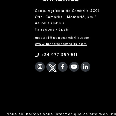
Coop. Agrícola de Cambrils SCCL
Ctra. Cambrils - Montbrió, km 2
43850 Cambrils
Tarragona · Spain
mestral@coopcambrils.com
www.mestralcambrils.com
+34 977 369 511
INSTAGRAM
TWITTER
FACEBOOK F
YOUTUBE
FA LINKEDIN
Nous souhaitons vous informer que ce site Web uti