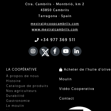
Ctra. Cambrils - Montbrió, km 2
43850 Cambrils
Tarragona · Spain
mestral@coopcambrils.com
www.mestralcambrils.com
+34 977 369 511
INSTAGRAM
TWITTER
FACEBOOK F
YOUTUBE
FA LINKEDIN I
LA COOPÉRATIVE
Acheter de l'huile d'olive
À propos de nous
Moulin
Histoire
Catalogue de produits
Vidéo Cooperativa
Nos agriculteurs
Durabilité
Contact
Gastronomie
Le moulin
Vinaigre