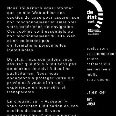
Autres produits
Nous souhaitons vous informer
Certificats
que ce site Web utilise des
Prix
cookies de base pour assurer son
Innovation
bon fonctionnement et améliorer
votre expérience de navigation.
Ces cookies sont essentiels au
bon fonctionnement du site Web
et ne collectent pas
d’informations personnelles
"Les ventes locales sont
identifiables.
réglementées et permettent
De plus, nous souhaitons vous
l'identification des
assurer que nous n'utilisons pas
agriculteurs catalans qui
de cookies de suivi à des fins
vendent eux-mêmes leurs
publicitaires. Nous nous
produits au public,
engageons à protéger votre vie
conformément au décret
privée et à vous offrir une
24/2013."
expérience en ligne sûre et
Avec le soutien de
transparente.
En cliquant sur « Accepter »,
vous acceptez l'utilisation de ces
cookies de base. Si vous
souhaitez plus d'informations sur