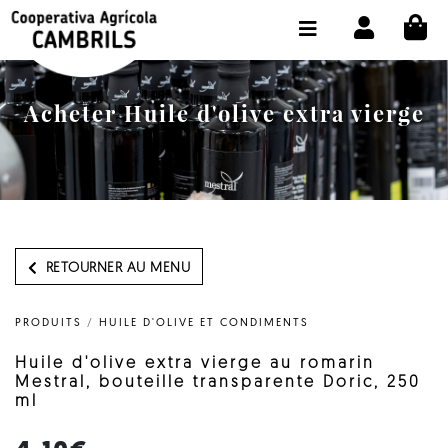
CI
BOUTIQUE ACHETER EN LIGNE
LA COOPÉRATIVE
Acheter Huile d'olive extra vierge
OLEOTOUR
PRODUITS
MOULIN
NOTRE HUILE
RETOURNER AU MENU
CONTACT
PRODUITS
/
HUILE D'OLIVE ET CONDIMENTS
CHOISIR LA LANGUE:
FR
Huile d'olive extra vierge au romarin
Mestral, bouteille transparente Doric, 250
ml