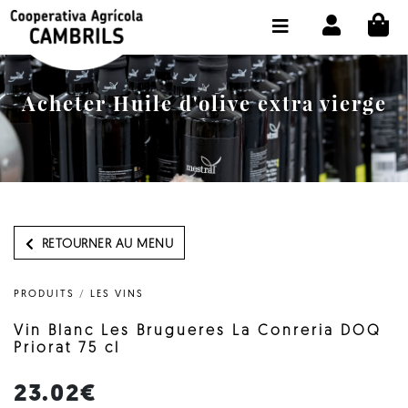
CI
BOUTIQUE ACHETER EN LIGNE
LA COOPÉRATIVE
Acheter Huile d'olive extra vierge
OLEOTOUR
PRODUITS
MOULIN
NOTRE HUILE
RETOURNER AU MENU
CONTACT
PRODUITS
/
LES VINS
CHOISIR LA LANGUE:
FR
Vin Blanc Les Brugueres La Conreria DOQ
Priorat 75 cl
23.02€