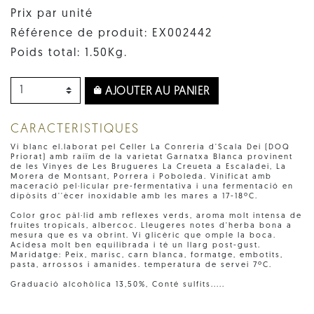
Prix par unité
Référence de produit: EX002442
Poids total: 1.50Kg.
AJOUTER AU PANIER
CARACTERISTIQUES
Vi blanc el.laborat pel Celler La Conreria d'Scala Dei (DOQ
Priorat) amb raíïm de la varietat Garnatxa Blanca provinent
de les Vinyes de Les Brugueres La Creueta a Escaladei, La
Morera de Montsant, Porrera i Poboleda. Vinificat amb
maceració pel·licular pre-fermentativa i una fermentació en
dipòsits d''ècer inoxidable amb les mares a 17-18ºC.
Color groc pàl·lid amb reflexes verds, aroma molt intensa de
fruites tropicals, albercoc. Lleugeres notes d'herba bona a
mesura que es va obrint. Vi glicèric que omple la boca.
Acidesa molt ben equilibrada i té un llarg post-gust.
Maridatge: Peix, marisc, carn blanca, formatge, embotits,
pasta, arrossos i amanides. temperatura de servei 7ºC.
Graduació alcohòlica 13,50%, Conté sulfits.....