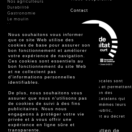
Nos agriculteurs
Durabilité
Contact
Gastronomie
Le moulin
Vinaigre
Autres produits
Nous souhaitons vous informer
Certificats
que ce site Web utilise des
Prix
cookies de base pour assurer son
Innovation
bon fonctionnement et améliorer
votre expérience de navigation.
Ces cookies sont essentiels au
bon fonctionnement du site Web
et ne collectent pas
d’informations personnelles
"Les ventes locales sont
identifiables.
réglementées et permettent
De plus, nous souhaitons vous
l'identification des
assurer que nous n'utilisons pas
agriculteurs catalans qui
de cookies de suivi à des fins
vendent eux-mêmes leurs
publicitaires. Nous nous
produits au public,
engageons à protéger votre vie
conformément au décret
privée et à vous offrir une
24/2013."
expérience en ligne sûre et
Avec le soutien de
transparente.