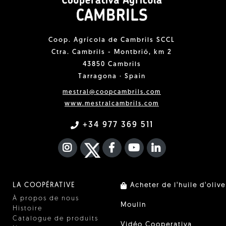
Coop. Agrícola de Cambrils SCCL
Ctra. Cambrils - Montbrió, km 2
43850 Cambrils
Tarragona · Spain
mestral@coopcambrils.com
www.mestralcambrils.com
+34 977 369 511
INSTAGRAM
TWITTER
FACEBOOK F
YOUTUBE
FA LINKEDIN I
LA COOPÉRATIVE
Acheter de l'huile d'olive
À propos de nous
Moulin
Histoire
Catalogue de produits
Vidéo Cooperativa