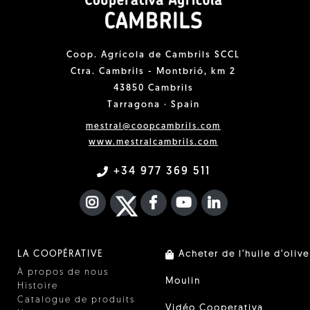
Coop. Agrícola de Cambrils SCCL
Ctra. Cambrils - Montbrió, km 2
43850 Cambrils
Tarragona · Spain
mestral@coopcambrils.com
www.mestralcambrils.com
+34 977 369 511
INSTAGRAM
TWITTER
FACEBOOK F
YOUTUBE
FA LINKEDIN I
LA COOPÉRATIVE
Acheter de l'huile d'olive
À propos de nous
Moulin
Histoire
Catalogue de produits
Vidéo Cooperativa