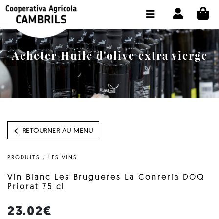
CI
BOUTIQUE ACHETER EN LIGNE
LA COOPÉRATIVE
Acheter Huile d'olive extra vierge
OLEOTOUR
PRODUITS
MOULIN
NOTRE HUILE
RETOURNER AU MENU
CONTACT
PRODUITS
/
LES VINS
CHOISIR LA LANGUE:
FR
Vin Blanc Les Brugueres La Conreria DOQ
Priorat 75 cl
23.02€