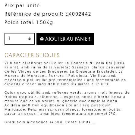
Prix par unité
Référence de produit: EX002442
Poids total: 1.50Kg.
AJOUTER AU PANIER
CARACTERISTIQUES
Vi blanc el.laborat pel Celler La Conreria d'Scala Dei (DOQ
Priorat) amb raíïm de la varietat Garnatxa Blanca provinent
de les Vinyes de Les Brugueres La Creueta a Escaladei, La
Morera de Montsant, Porrera i Poboleda. Vinificat amb
maceració pel·licular pre-fermentativa i una fermentació en
dipòsits d''ècer inoxidable amb les mares a 17-18ºC.
Color groc pàl·lid amb reflexes verds, aroma molt intensa de
fruites tropicals, albercoc. Lleugeres notes d'herba bona a
mesura que es va obrint. Vi glicèric que omple la boca.
Acidesa molt ben equilibrada i té un llarg post-gust.
Maridatge: Peix, marisc, carn blanca, formatge, embotits,
pasta, arrossos i amanides. temperatura de servei 7ºC.
Graduació alcohòlica 13,50%, Conté sulfits.....