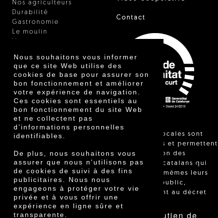
Nos agriculteurs
Durabilité
Contact
Gastronomie
Le moulin
Vinaigre
Autres produits
Nous souhaitons vous informer
Certificats
que ce site Web utilise des
Prix
cookies de base pour assurer son
Innovation
bon fonctionnement et améliorer
votre expérience de navigation.
Ces cookies sont essentiels au
bon fonctionnement du site Web
et ne collectent pas
d’informations personnelles
"Les ventes locales sont
identifiables.
réglementées et permettent
De plus, nous souhaitons vous
l'identification des
assurer que nous n'utilisons pas
agriculteurs catalans qui
de cookies de suivi à des fins
vendent eux-mêmes leurs
publicitaires. Nous nous
produits au public,
engageons à protéger votre vie
conformément au décret
privée et à vous offrir une
24/2013."
expérience en ligne sûre et
Avec le soutien de
transparente.