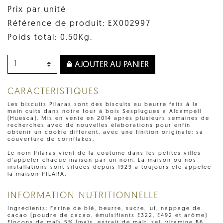
Prix par unité
Référence de produit: EX002997
Poids total: 0.50Kg.
AJOUTER AU PANIER
CARACTERISTIQUES
Les biscuits Pilaras sont des biscuits au beurre faits à la
main cuits dans notre four à bois Sesplugues à Alcampell
(Huesca). Mis en vente en 2014 après plusieurs semaines de
recherches avec de nouvelles élaborations pour enfin
obtenir un cookie différent, avec une finition originale: sa
couverture de cornflakes.
Le nom Pilaras vient de la coutume dans les petites villes
d'appeler chaque maison par un nom. La maison où nos
installations sont situées depuis 1929 a toujours été appelée
la maison PILARA.
INFORMATION NUTRITIONNELLE
Ingrédients: Farine de blé, beurre, sucre, uf, nappage de
cacao (poudre de cacao, émulsifiants E322, E492 et arôme)
Flocons de maïs 5% (maïs, extrait de malt, sel, vitamine B6,