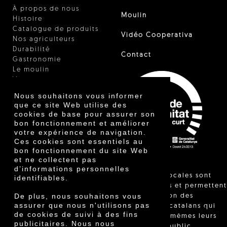
À propos de nous
Moulin
Histoire
Catalogue de produits
Vidéo Cooperativa
Nos agriculteurs
Durabilité
Contact
Gastronomie
Le moulin
Vinaigre
Autres produits
Nous souhaitons vous informer
Certificats
que ce site Web utilise des
Prix
cookies de base pour assurer son
Innovation
bon fonctionnement et améliorer
votre expérience de navigation.
Ces cookies sont essentiels au
bon fonctionnement du site Web
et ne collectent pas
d’informations personnelles
"Les ventes locales sont
identifiables.
réglementées et permettent
De plus, nous souhaitons vous
l'identification des
assurer que nous n'utilisons pas
agriculteurs catalans qui
de cookies de suivi à des fins
vendent eux-mêmes leurs
publicitaires. Nous nous
produits au public,