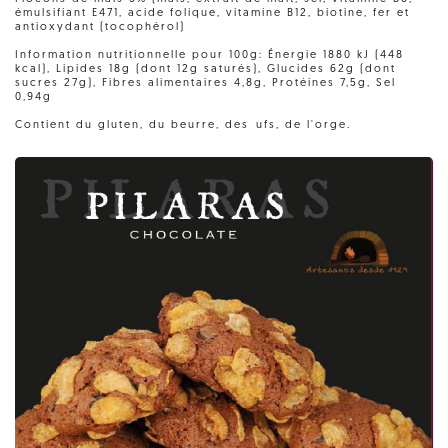
émulsifiant E471, acide folique, vitamine B12, biotine, fer et
antioxydant (tocophérol)
Information nutritionnelle pour 100g: Énergie 1880 kJ (448
kcal), Lipides 18g (dont 12g saturés), Glucides 62g (dont
sucres 27g), Fibres alimentaires 4,8g, Protéines 7,5g, Sel
0,94g
Contient du gluten, du beurre, des ufs, de l'orge.