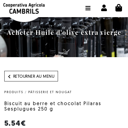
CI
BOUTIQUE ACHETER EN LIGNE
LA COOPÉRATIVE
Acheter Huile d'olive extra vierge
OLEOTOUR
PRODUITS
MOULIN
NOTRE HUILE
RETOURNER AU MENU
CONTACT
PRODUITS
/
PÂTISSERIE ET NOUGAT
CHOISIR LA LANGUE:
FR
Biscuit au berre et chocolat Pilaras
Sesplugues 250 g
5.54€