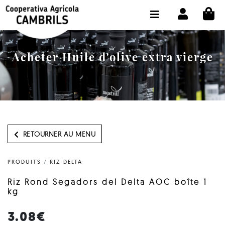
CI
BOUTIQUE ACHETER EN LIGNE
LA COOPÉRATIVE
Acheter Huile d'olive extra vierge
OLEOTOUR
PRODUITS
MOULIN
NOTRE HUILE
RETOURNER AU MENU
CONTACT
PRODUITS
/
RIZ DELTA
CHOISIR LA LANGUE:
FR
Riz Rond Segadors del Delta AOC boîte 1
kg
3.08€