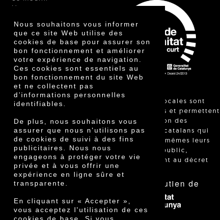
Vinaigre
Autres produits
Nous souhaitons vous informer
Certificats
que ce site Web utilise des
Prix
cookies de base pour assurer son
Innovation
bon fonctionnement et améliorer
votre expérience de navigation.
Ces cookies sont essentiels au
bon fonctionnement du site Web
et ne collectent pas
d’informations personnelles
"Les ventes locales sont
identifiables.
réglementées et permettent
De plus, nous souhaitons vous
l'identification des
assurer que nous n'utilisons pas
agriculteurs catalans qui
de cookies de suivi à des fins
vendent eux-mêmes leurs
publicitaires. Nous nous
produits au public,
engageons à protéger votre vie
conformément au décret
privée et à vous offrir une
24/2013."
expérience en ligne sûre et
Avec le soutien de
transparente.
En cliquant sur « Accepter »,
vous acceptez l'utilisation de ces
cookies de base. Si vous