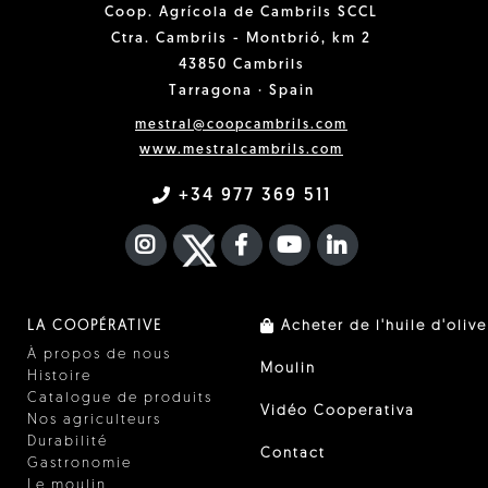
Coop. Agrícola de Cambrils SCCL
Ctra. Cambrils - Montbrió, km 2
43850 Cambrils
Tarragona · Spain
mestral@coopcambrils.com
www.mestralcambrils.com
+34 977 369 511
INSTAGRAM
TWITTER
FACEBOOK F
YOUTUBE
FA LINKEDIN I
LA COOPÉRATIVE
Acheter de l'huile d'olive
À propos de nous
Moulin
Histoire
Catalogue de produits
Vidéo Cooperativa
Nos agriculteurs
Durabilité
Contact
Gastronomie
Le moulin