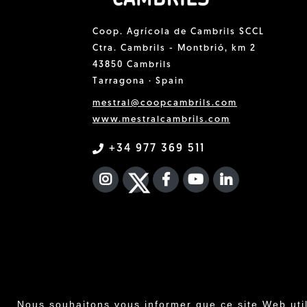
Coop. Agrícola de Cambrils SCCL
Ctra. Cambrils - Montbrió, km 2
43850 Cambrils
Tarragona · Spain
mestral@coopcambrils.com
www.mestralcambrils.com
+34 977 369 511
INSTAGRAM
TWITTER
FACEBOOK F
YOUTUBE
FA LINKEDIN
Nous souhaitons vous informer que ce site Web uti